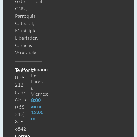
sede del
CNU,
Parroquia
Catedral,
Municipio
Libertador.
Caracas -
Venezuela.
Horario:
Teléfonos:
De
(+58-
Lunes
212)
a
808-
Viernes:
6205
8:00
am a
(+58-
12:00
212)
m
808-
6542
Correo