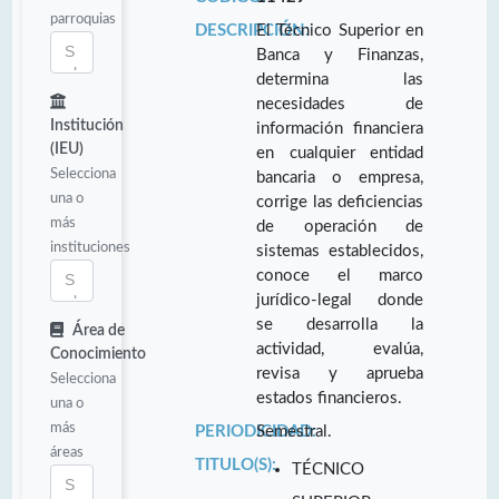
parroquias
DESCRIPCIÓN:
El Técnico Superior en
Banca y Finanzas,
determina las
necesidades de
Institución
información financiera
(IEU)
en cualquier entidad
Selecciona
bancaria o empresa,
una o
corrige las deficiencias
más
de operación de
instituciones
sistemas establecidos,
conoce el marco
jurídico-legal donde
se desarrolla la
Área de
actividad, evalúa,
Conocimiento
revisa y aprueba
Selecciona
estados financieros.
una o
más
PERIODICIDAD:
Semestral.
áreas
TITULO(S):
TÉCNICO