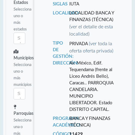
Estados
SIGLAS
IUTA
Selecciona
LOCALIDAD:
LOCALIDAD BANCA Y
uno o
FINANZAS (TÉCNICA)
más
(ver el detalle de esta
estados
localidad)
TIPO
(ver toda la
PRIVADA
DE
oferta oferta privada)
GESTIÓN:
Municipios
DIRECCIÓN:
Av. México, Edif.
Selecciona
Tequendama (frente al
uno o
Liceo Andrés Bello),
más
Caracas.. PARROQUIA
municipios
CANDELARIA.
MUNICIPIO
LIBERTADOR. Estado
DISTRITO CAPITAL.
Parroquias
PROGRAMA
BANCA Y FINANZAS
Selecciona
ACADÉMICO:
(TÉCNICA)
una o
más
CÓDIGO:
11429