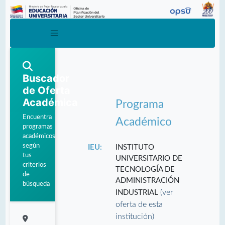
Buscador
de Oferta
Académica
Programa
Encuentra
Académico
programas
académicos
según
IEU:
INSTITUTO
tus
UNIVERSITARIO DE
criterios
TECNOLOGÍA DE
de
ADMINISTRACIÓN
búsqueda
(ver
INDUSTRIAL
oferta de esta
institución)