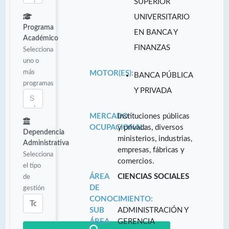
SUPERIOR
UNIVERSITARIO
Programa
EN BANCA Y
Académico
FINANZAS
Selecciona
uno o
más
MOTOR(ES):
BANCA PÚBLICA
programas
Y PRIVADA
MERCADO
Instituciones públicas
OCUPACIONAL:
y privadas, diversos
Dependencia
ministerios, industrias,
Administrativa
empresas, fábricas y
Selecciona
comercios.
el tipo
ÁREA
CIENCIAS SOCIALES
de
DE
gestión
CONOCIMIENTO:
SUB
ADMINISTRACIÓN Y
ÁREA
GERENCIA