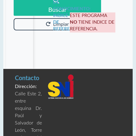
DE
CONOCIMIENTO:
Buscar
INDICE
ESTE PROGRAMA
DE
NO
TIENE INDICE DE
Limpiar
REFERENCIA:
REFERENCIA.
Contacto
Dirección:
Calle Este 2,
entre
esquina Dr.
Paúl y
Salvador de
León, Torre