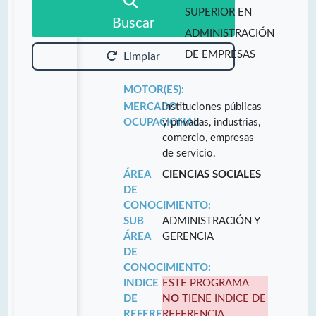
SUPERIOR EN
Buscar
ADMINISTRACIÓN
DE EMPRESAS
Limpiar
MOTOR(ES):
MERCADO
Instituciones públicas
OCUPACIONAL:
y privadas, industrias,
comercio, empresas
de servicio.
ÁREA
CIENCIAS SOCIALES
DE
CONOCIMIENTO:
SUB
ADMINISTRACIÓN Y
ÁREA
GERENCIA
DE
CONOCIMIENTO:
INDICE
ESTE PROGRAMA
DE
NO
TIENE INDICE DE
REFERENCIA:
REFERENCIA.