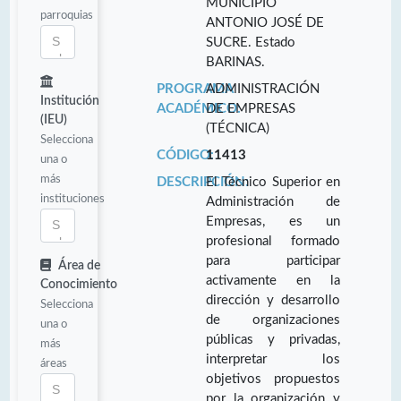
MUNICIPIO
parroquias
ANTONIO JOSÉ DE
SUCRE. Estado
BARINAS.
PROGRAMA
ADMINISTRACIÓN
Institución
ACADÉMICO:
DE EMPRESAS
(IEU)
(TÉCNICA)
Selecciona
CÓDIGO:
11413
una o
más
DESCRIPCIÓN:
El Técnico Superior en
instituciones
Administración de
Empresas, es un
profesional formado
para participar
Área de
activamente en la
Conocimiento
dirección y desarrollo
Selecciona
de organizaciones
una o
públicas y privadas,
más
interpretar los
áreas
objetivos propuestos
por la organización y