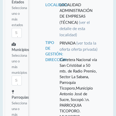
Estados
LOCALIDAD:
LOCALIDAD
Selecciona
ADMINISTRACIÓN
uno o
DE EMPRESAS
más
(ver el
(TÉCNICA)
estados
detalle de esta
localidad)
TIPO
(ver toda la
PRIVADA
DE
oferta oferta privada)
Municipios
GESTIÓN:
Selecciona
DIRECCIÓN:
Carretera Nacional vía
uno o
San Cristóbal a 50
más
mts. de Radio Premio,
municipios
Sector La Sabana,
Parroquia
Ticoporo,Municipio
Antonio José de
Parroquias
Sucre, Socopó.\n.
Selecciona
PARROQUIA
una o
TICOPORO.
más