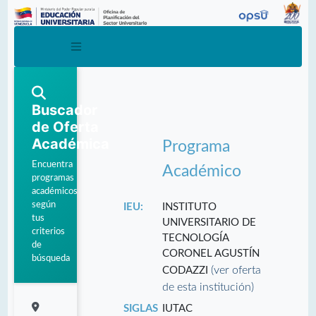
Buscador
de Oferta
Académica
Programa
Encuentra
Académico
programas
académicos
según
IEU:
INSTITUTO
tus
UNIVERSITARIO DE
criterios
TECNOLOGÍA
de
CORONEL AGUSTÍN
búsqueda
(ver oferta
CODAZZI
de esta institución)
SIGLAS
IUTAC