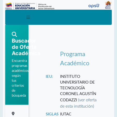
Buscador
de Oferta
Académica
Programa
Encuentra
Académico
programas
académicos
según
IEU:
INSTITUTO
tus
UNIVERSITARIO DE
criterios
TECNOLOGÍA
de
CORONEL AGUSTÍN
búsqueda
(ver oferta
CODAZZI
de esta institución)
SIGLAS
IUTAC