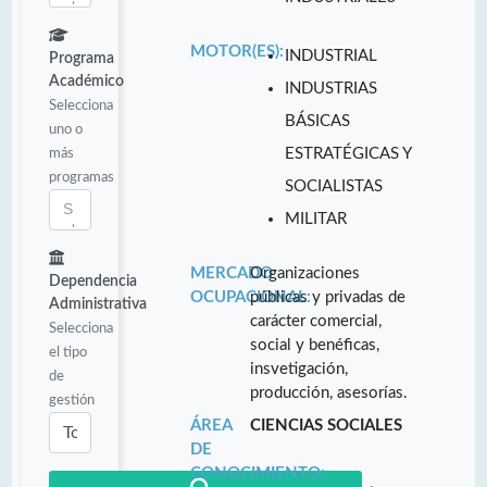
MOTOR(ES):
INDUSTRIAL
Programa
Académico
INDUSTRIAS
Selecciona
BÁSICAS
uno o
más
ESTRATÉGICAS Y
programas
SOCIALISTAS
MILITAR
MERCADO
Organizaciones
Dependencia
OCUPACIONAL:
públicas y privadas de
Administrativa
carácter comercial,
Selecciona
social y benéficas,
el tipo
insvetigación,
de
producción, asesorías.
gestión
ÁREA
CIENCIAS SOCIALES
DE
CONOCIMIENTO: