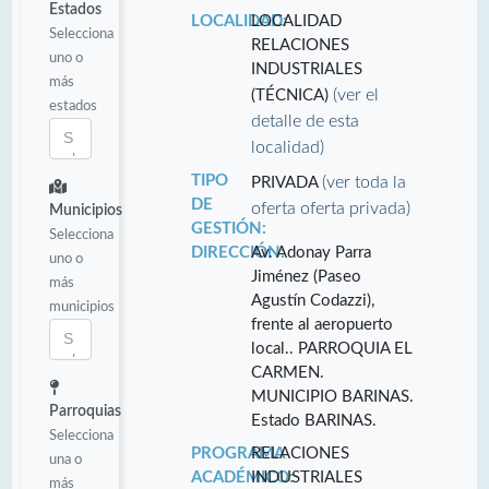
Estados
LOCALIDAD:
LOCALIDAD
Selecciona
RELACIONES
uno o
INDUSTRIALES
más
(ver el
(TÉCNICA)
estados
detalle de esta
localidad)
TIPO
(ver toda la
PRIVADA
DE
oferta oferta privada)
Municipios
GESTIÓN:
Selecciona
DIRECCIÓN:
Av. Adonay Parra
uno o
Jiménez (Paseo
más
Agustín Codazzi),
municipios
frente al aeropuerto
local.. PARROQUIA EL
CARMEN.
MUNICIPIO BARINAS.
Parroquias
Estado BARINAS.
Selecciona
PROGRAMA
RELACIONES
una o
ACADÉMICO:
INDUSTRIALES
más