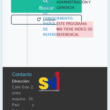
SUB
ADMINISTRACIÓN Y
Buscar
ÁREA
GERENCIA
DE
CONOCIMIENTO:
Limpiar
INDICE
ESTE PROGRAMA
DE
NO
TIENE INDICE DE
REFERENCIA:
REFERENCIA.
Contacto
Dirección:
Calle Este 2,
entre
esquina Dr.
Paúl y