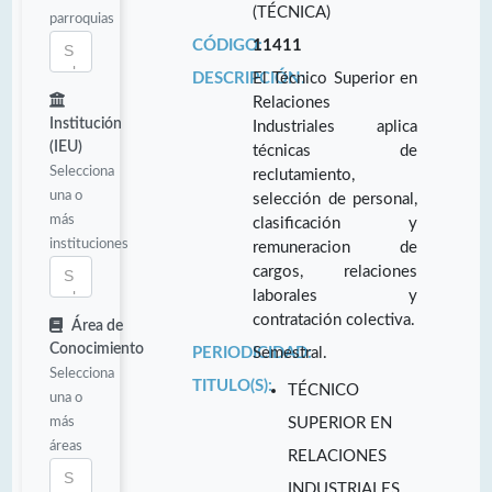
(TÉCNICA)
parroquias
CÓDIGO:
11411
DESCRIPCIÓN:
El Técnico Superior en
Relaciones
Institución
Industriales aplica
(IEU)
técnicas de
Selecciona
reclutamiento,
una o
selección de personal,
más
clasificación y
instituciones
remuneracion de
cargos, relaciones
laborales y
contratación colectiva.
Área de
Conocimiento
PERIODICIDAD:
Semestral.
Selecciona
TITULO(S):
TÉCNICO
una o
más
SUPERIOR EN
áreas
RELACIONES
INDUSTRIALES