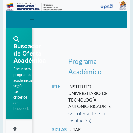
Buscador
de Oferta
Académica
Programa
Encuentra
Académico
programas
académicos
según
IEU:
INSTITUTO
tus
UNIVERSITARIO DE
criterios
TECNOLOGÍA
de
ANTONIO RICAURTE
búsqueda
(ver oferta de esta
institución)
SIGLAS
IUTAR