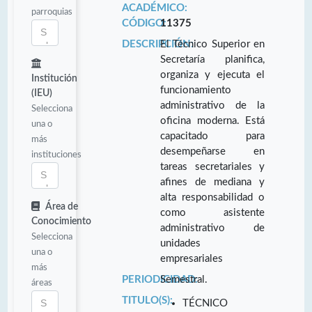
ACADÉMICO:
parroquias
CÓDIGO:
11375
DESCRIPCIÓN:
El Técnico Superior en
Secretaría planifica,
organiza y ejecuta el
Institución
funcionamiento
(IEU)
administrativo de la
Selecciona
oficina moderna. Está
una o
capacitado para
más
desempeñarse en
instituciones
tareas secretariales y
afines de mediana y
alta responsabilidad o
Área de
como asistente
Conocimiento
administrativo de
Selecciona
unidades
una o
empresariales
más
PERIODICIDAD:
Semestral.
áreas
TITULO(S):
TÉCNICO