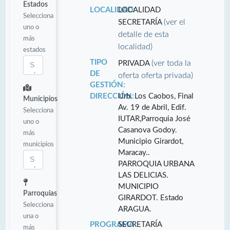
Estados
LOCALIDAD:
LOCALIDAD
Selecciona
(ver el
SECRETARÍA
uno o
detalle de esta
más
localidad)
estados
TIPO
(ver toda la
PRIVADA
DE
oferta oferta privada)
GESTIÓN:
DIRECCIÓN:
Urb. Los Caobos, Final
Municipios
Av. 19 de Abril, Edif.
Selecciona
IUTAR,Parroquia José
uno o
Casanova Godoy.
más
Municipio Girardot,
municipios
Maracay..
PARROQUIA URBANA
LAS DELICIAS.
MUNICIPIO
Parroquias
GIRARDOT. Estado
Selecciona
ARAGUA.
una o
PROGRAMA
SECRETARÍA
más