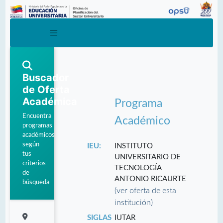
Buscador
de Oferta
Académica
Programa
Encuentra
Académico
programas
académicos
según
IEU:
INSTITUTO
tus
UNIVERSITARIO DE
criterios
TECNOLOGÍA
de
ANTONIO RICAURTE
búsqueda
(ver oferta de esta
institución)
SIGLAS
IUTAR