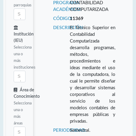
PROGRAMA
CONTABILIDAD
parroquias
ACADÉMICO:
COMPUTARIZADA
CÓDIGO:
11369
DESCRIPCIÓN:
El Técnico Superior en
Institución
Contabilidad
(IEU)
Computarizada
Selecciona
desarrolla programas,
una o
métodos,
más
procedimientos e
instituciones
ideas mediante el uso
de la computadora, lo
cual le permite diseñar
y desarrollar sistemas
Área de
corporativos al
Conocimiento
servicio de los
Selecciona
modelos contables de
una o
empresas públicas y
más
privadas.
áreas
PERIODICIDAD:
Semestral.