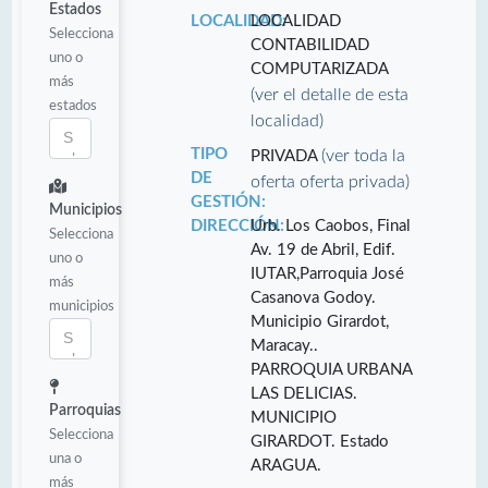
Estados
LOCALIDAD:
LOCALIDAD
Selecciona
CONTABILIDAD
uno o
COMPUTARIZADA
más
(ver el detalle de esta
estados
localidad)
TIPO
(ver toda la
PRIVADA
DE
oferta oferta privada)
GESTIÓN:
Municipios
DIRECCIÓN:
Urb. Los Caobos, Final
Selecciona
Av. 19 de Abril, Edif.
uno o
IUTAR,Parroquia José
más
Casanova Godoy.
municipios
Municipio Girardot,
Maracay..
PARROQUIA URBANA
LAS DELICIAS.
Parroquias
MUNICIPIO
Selecciona
GIRARDOT. Estado
una o
ARAGUA.
más