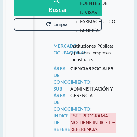
FUENTES DE
Buscar
DIVISAS
FARMACÉUTICO
Limpiar
MINERÍA
MERCADO
Instituciones Públicas
OCUPACIONAL:
y privadas, empresas
industriales.
ÁREA
CIENCIAS SOCIALES
DE
CONOCIMIENTO:
SUB
ADMINISTRACIÓN Y
ÁREA
GERENCIA
DE
CONOCIMIENTO:
INDICE
ESTE PROGRAMA
DE
NO
TIENE INDICE DE
REFERENCIA:
REFERENCIA.