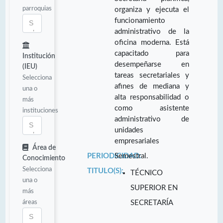
parroquias
organiza y ejecuta el
funcionamiento
administrativo de la
oficina moderna. Está
capacitado para
Institución
desempeñarse en
(IEU)
tareas secretariales y
Selecciona
afines de mediana y
una o
alta responsabilidad o
más
como asistente
instituciones
administrativo de
unidades
empresariales
Área de
PERIODICIDAD:
Semestral.
Conocimiento
Selecciona
TITULO(S):
TÉCNICO
una o
SUPERIOR EN
más
áreas
SECRETARÍA