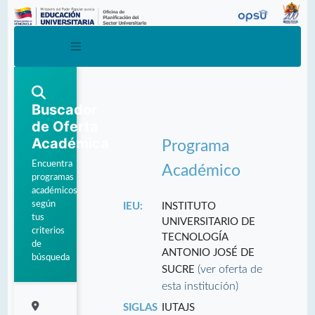
Buscador
de Oferta
Académica
Programa
Encuentra
Académico
programas
académicos
según
IEU:
INSTITUTO
tus
UNIVERSITARIO DE
criterios
TECNOLOGÍA
de
ANTONIO JOSÉ DE
búsqueda
(ver oferta de
SUCRE
esta institución)
SIGLAS
IUTAJS