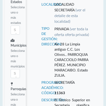
Estados
LOCALIDAD:
LOCALIDAD
Selecciona
(ver el
SECRETARÍA
uno o
detalle de esta
más
localidad)
estados
TIPO
(ver toda la
PRIVADA
DE
oferta oferta privada)
GESTIÓN:
DIRECCIÓN:
Av. 28 La Limpia
Municipios
antiguo C.C. Los
Selecciona
Olivos.. PARROQUIA
uno o
CARACCIOLO PARRA
más
PÉREZ. MUNICIPIO
municipios
MARACAIBO. Estado
ZULIA.
PROGRAMA
SECRETARÍA
ACADÉMICO:
Parroquias
CÓDIGO:
11363
Selecciona
una o
DESCRIPCIÓN:
El Técnico Superior en
más
Secretaría planifica,