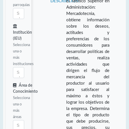
DESCRIPCIÓN:
El Técnico Superior en
parroquias
Administración:
Mercadotecnia,
obtiene información
sobre los deseos,
Institución
actitudes y
(IEU)
preferencias de los
Selecciona
consumidores para
una o
desarrollar políticas de
más
ventas, realiza
instituciones
actividades que
dirigen el flujo de
mercancía del
productor al usuario
Área de
para satisfacer al
Conocimiento
máximo a éstos y
Selecciona
lograr los objetivos de
una o
la empresa. Determina
más
el tipo de producto
áreas
que debe producirse,
sus precios, su