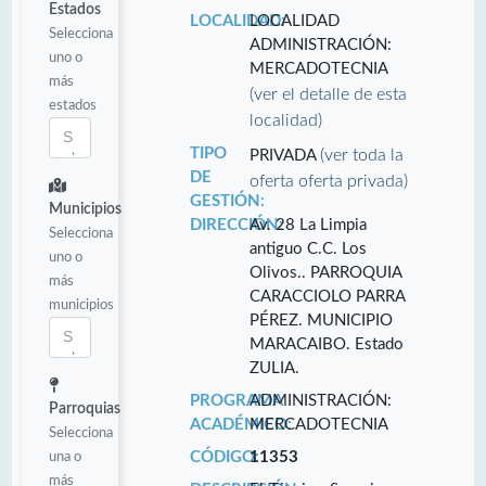
Estados
LOCALIDAD:
LOCALIDAD
Selecciona
ADMINISTRACIÓN:
uno o
MERCADOTECNIA
más
(ver el detalle de esta
estados
localidad)
TIPO
(ver toda la
PRIVADA
DE
oferta oferta privada)
GESTIÓN:
Municipios
DIRECCIÓN:
Av. 28 La Limpia
Selecciona
antiguo C.C. Los
uno o
Olivos.. PARROQUIA
más
CARACCIOLO PARRA
municipios
PÉREZ. MUNICIPIO
MARACAIBO. Estado
ZULIA.
PROGRAMA
ADMINISTRACIÓN:
Parroquias
ACADÉMICO:
MERCADOTECNIA
Selecciona
una o
CÓDIGO:
11353
más