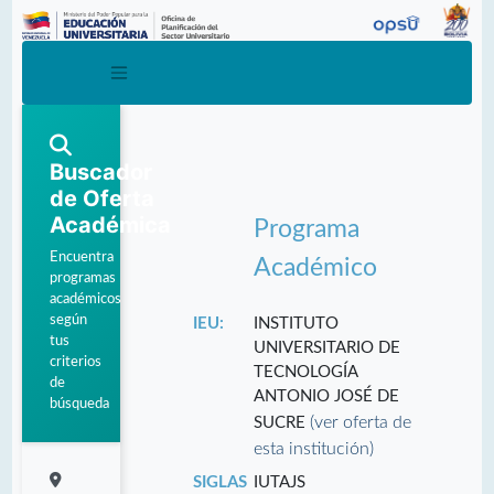
Buscador
de Oferta
Académica
Programa
Encuentra
Académico
programas
académicos
según
IEU:
INSTITUTO
tus
UNIVERSITARIO DE
criterios
TECNOLOGÍA
de
ANTONIO JOSÉ DE
búsqueda
(ver oferta de
SUCRE
esta institución)
SIGLAS
IUTAJS