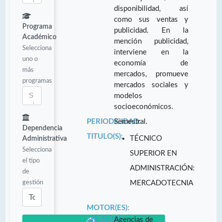
disponibilidad, así
como sus ventas y
Programa
publicidad. En la
Académico
mención publicidad,
Selecciona
interviene en la
uno o
economía de
más
mercados, promueve
programas
mercados sociales y
modelos
socioeconómicos.
PERIODICIDAD:
Semestral.
Dependencia
TITULO(S):
TÉCNICO
Administrativa
Selecciona
SUPERIOR EN
el tipo
ADMINISTRACIÓN:
de
gestión
MERCADOTECNIA
MOTOR(ES):
MERCADO
Agencias de