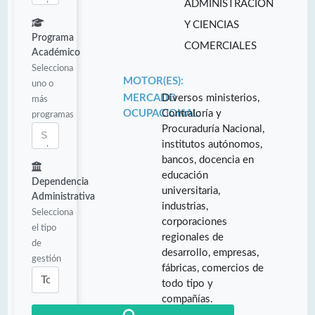
ADMINISTRACIÓN
Y CIENCIAS
Programa
COMERCIALES
Académico
Selecciona
MOTOR(ES):
uno o
MERCADO
Diversos ministerios,
más
OCUPACIONAL:
Contraloría y
programas
Procuraduría Nacional,
institutos autónomos,
bancos, docencia en
educación
Dependencia
universitaria,
Administrativa
industrias,
Selecciona
corporaciones
el tipo
regionales de
de
desarrollo, empresas,
gestión
fábricas, comercios de
todo tipo y
compañías.