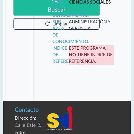
ÁREA
CIENCIAS SOCIALES
DE
Buscar
CONOCIMIENTO:
SUB
ADMINISTRACIÓN Y
Limpiar
ÁREA
GERENCIA
DE
CONOCIMIENTO:
INDICE
ESTE PROGRAMA
DE
NO
TIENE INDICE DE
REFERENCIA:
REFERENCIA.
Contacto
Dirección:
Calle Este 2,
entre