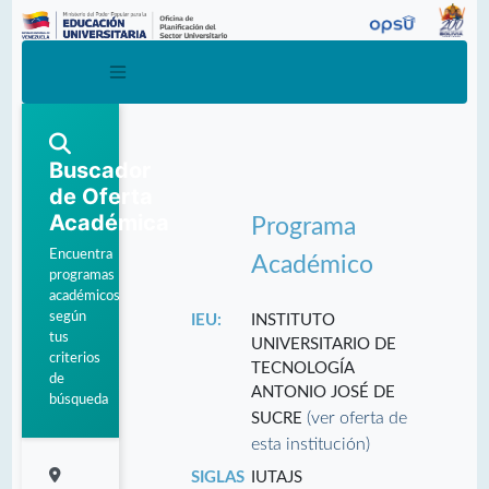
Buscador
de Oferta
Académica
Programa
Encuentra
Académico
programas
académicos
según
IEU:
INSTITUTO
tus
UNIVERSITARIO DE
criterios
TECNOLOGÍA
de
ANTONIO JOSÉ DE
búsqueda
(ver oferta de
SUCRE
esta institución)
SIGLAS
IUTAJS