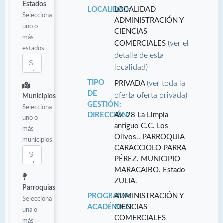
Estados
LOCALIDAD:
LOCALIDAD
Selecciona
ADMINISTRACIÓN Y
uno o
CIENCIAS
más
(ver el
COMERCIALES
estados
detalle de esta
localidad)
TIPO
(ver toda la
PRIVADA
DE
oferta oferta privada)
Municipios
GESTIÓN:
Selecciona
DIRECCIÓN:
Av. 28 La Limpia
uno o
antiguo C.C. Los
más
Olivos.. PARROQUIA
municipios
CARACCIOLO PARRA
PÉREZ. MUNICIPIO
MARACAIBO. Estado
ZULIA.
Parroquias
PROGRAMA
ADMINISTRACIÓN Y
Selecciona
ACADÉMICO:
CIENCIAS
una o
COMERCIALES
más