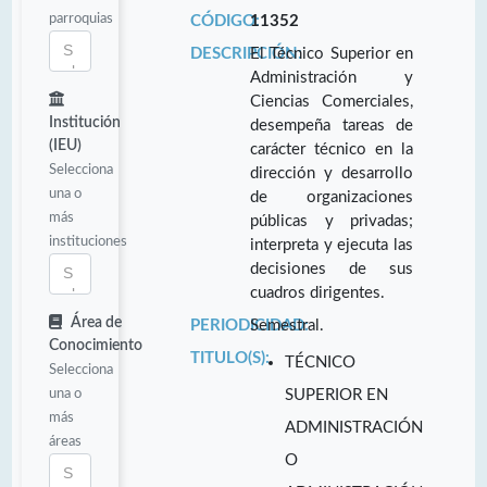
parroquias
CÓDIGO:
11352
DESCRIPCIÓN:
El Técnico Superior en
Administración y
Ciencias Comerciales,
Institución
desempeña tareas de
(IEU)
carácter técnico en la
Selecciona
dirección y desarrollo
una o
de organizaciones
más
públicas y privadas;
instituciones
interpreta y ejecuta las
decisiones de sus
cuadros dirigentes.
Área de
PERIODICIDAD:
Semestral.
Conocimiento
TITULO(S):
TÉCNICO
Selecciona
una o
SUPERIOR EN
más
ADMINISTRACIÓN
áreas
O