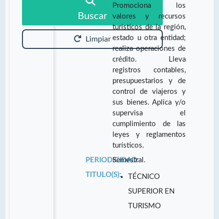
Promociona los
Buscar
valores y recursos
turísticos de la región,
estado u otra entidad;
Limpiar
realiza operaciones de
crédito. Lleva
registros contables,
presupuestarios y de
control de viajeros y
sus bienes. Aplica y/o
supervisa el
cumplimiento de las
leyes y reglamentos
turísticos.
PERIODICIDAD:
Semestral.
TITULO(S):
TÉCNICO
SUPERIOR EN
TURISMO