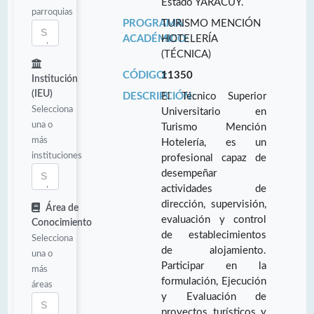
Estado YARACUY.
parroquias
PROGRAMA
TURISMO MENCIÓN
ACADÉMICO:
HOTELERÍA
(TÉCNICA)
CÓDIGO:
11350
Institución
(IEU)
DESCRIPCIÓN:
El Técnico Superior
Selecciona
Universitario en
una o
Turismo Mención
más
Hotelería, es un
instituciones
profesional capaz de
desempeñar
actividades de
dirección, supervisión,
Área de
evaluación y control
Conocimiento
de establecimientos
Selecciona
de alojamiento.
una o
Participar en la
más
formulación, Ejecución
áreas
y Evaluación de
proyectos turísticos y