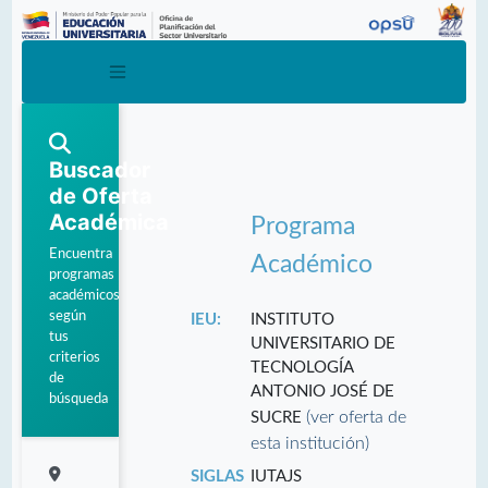
Buscador
de Oferta
Académica
Programa
Encuentra
Académico
programas
académicos
según
IEU:
INSTITUTO
tus
UNIVERSITARIO DE
criterios
TECNOLOGÍA
de
ANTONIO JOSÉ DE
búsqueda
(ver oferta de
SUCRE
esta institución)
SIGLAS
IUTAJS