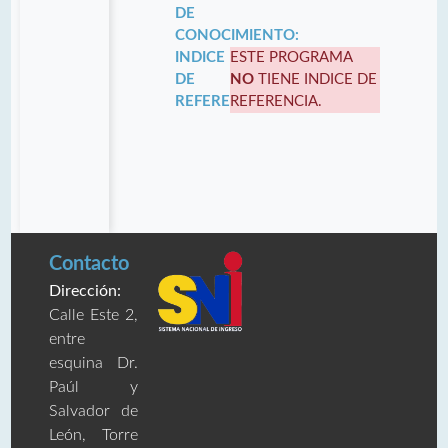
DE
CONOCIMIENTO:
INDICE
ESTE PROGRAMA
DE
NO
TIENE INDICE DE
REFERENCIA:
REFERENCIA.
Contacto
Dirección:
Calle Este 2,
entre
esquina Dr.
Paúl y
Salvador de
León, Torre