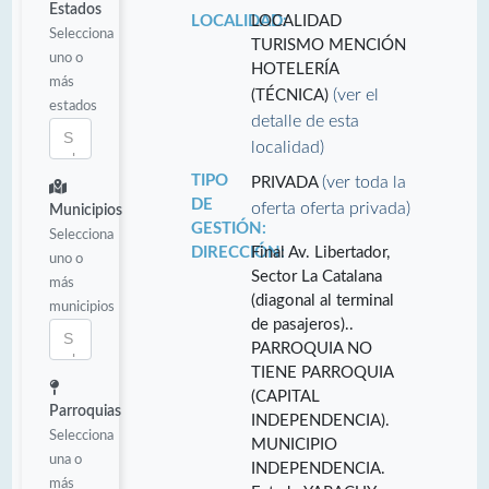
Estados
LOCALIDAD:
LOCALIDAD
Selecciona
TURISMO MENCIÓN
uno o
HOTELERÍA
más
(ver el
(TÉCNICA)
estados
detalle de esta
localidad)
TIPO
(ver toda la
PRIVADA
DE
oferta oferta privada)
Municipios
GESTIÓN:
Selecciona
DIRECCIÓN:
Final Av. Libertador,
uno o
Sector La Catalana
más
(diagonal al terminal
municipios
de pasajeros)..
PARROQUIA NO
TIENE PARROQUIA
(CAPITAL
Parroquias
INDEPENDENCIA).
Selecciona
MUNICIPIO
una o
INDEPENDENCIA.
más