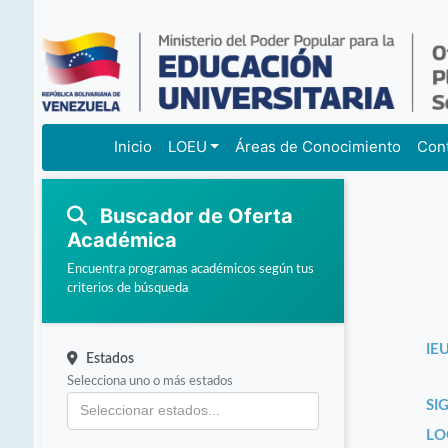
Inicio
LOEU
Áreas de Conocimiento
Con
Buscador de Oferta
Académica
Encuentra programas académicos según tus
criterios de búsqueda
IEU
Estados
Selecciona uno o más estados
SI
LO