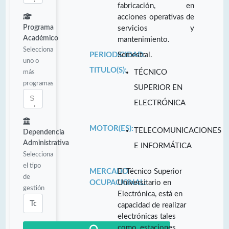
fabricación, en
acciones operativas de
Programa
servicios y
Académico
mantenimiento.
Selecciona
PERIODICIDAD:
Semestral.
uno o
TITULO(S):
más
TÉCNICO
programas
SUPERIOR EN
ELECTRÓNICA
MOTOR(ES):
TELECOMUNICACIONES
Dependencia
Administrativa
E INFORMÁTICA
Selecciona
el tipo
MERCADO
El Técnico Superior
de
OCUPACIONAL:
Universitario en
gestión
Electrónica, está en
capacidad de realizar
electrónicas tales
como, estaciones,