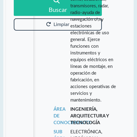
transmisores, radar,
Buscar
radio-ayuda de
navegación o\ny
Limpiar
estaciones
electrónicas de uso
general. Ejerce
funciones con
instrumentos y
equipos eléctricos en
líneas de montaje, en
operación de
fabricación, en
acciones operativas de
servicios y
mantenimiento.
ÁREA
INGENIERÍA,
DE
ARQUITECTURA Y
CONOCIMIENTO:
TECNOLOGÍA
SUB
ELECTRÓNICA,