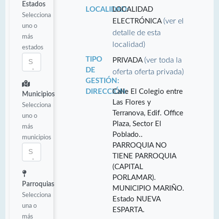
Estados
LOCALIDAD:
LOCALIDAD
Selecciona
(ver el
ELECTRÓNICA
uno o
detalle de esta
más
localidad)
estados
TIPO
(ver toda la
PRIVADA
DE
oferta oferta privada)
GESTIÓN:
DIRECCIÓN:
Calle El Colegio entre
Municipios
Las Flores y
Selecciona
Terranova, Edif. Office
uno o
Plaza, Sector El
más
Poblado..
municipios
PARROQUIA NO
TIENE PARROQUIA
(CAPITAL
PORLAMAR).
Parroquias
MUNICIPIO MARIÑO.
Selecciona
Estado NUEVA
una o
ESPARTA.
más