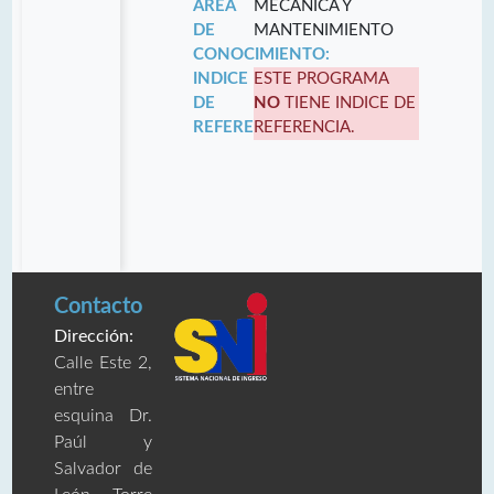
ÁREA
MECÁNICA Y
DE
MANTENIMIENTO
CONOCIMIENTO:
INDICE
ESTE PROGRAMA
DE
NO
TIENE INDICE DE
REFERENCIA:
REFERENCIA.
Contacto
Dirección:
Calle Este 2,
entre
esquina Dr.
Paúl y
Salvador de