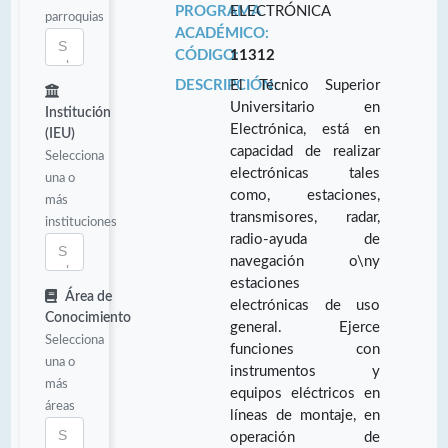
PROGRAMA
ELECTRÓNICA
parroquias
ACADÉMICO:
CÓDIGO:
11312
DESCRIPCIÓN:
El Técnico Superior
Universitario en
Institución
Electrónica, está en
(IEU)
capacidad de realizar
Selecciona
electrónicas tales
una o
como, estaciones,
más
transmisores, radar,
instituciones
radio-ayuda de
navegación o\ny
estaciones
Área de
electrónicas de uso
Conocimiento
general. Ejerce
Selecciona
funciones con
una o
instrumentos y
más
equipos eléctricos en
áreas
líneas de montaje, en
operación de