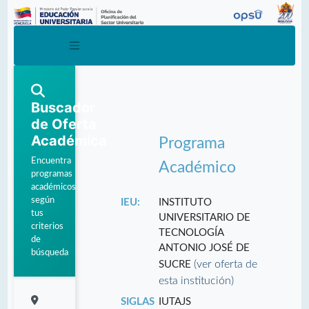
Buscador
de Oferta
Académica
Programa
Encuentra
Académico
programas
académicos
según
IEU:
INSTITUTO
tus
UNIVERSITARIO DE
criterios
TECNOLOGÍA
de
ANTONIO JOSÉ DE
búsqueda
(ver oferta de
SUCRE
esta institución)
SIGLAS
IUTAJS