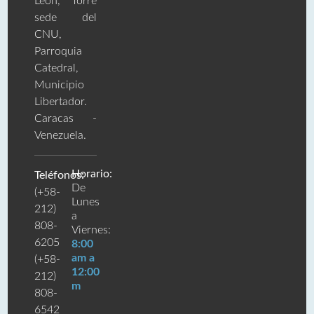
León, Torre
sede del
CNU,
Parroquia
Catedral,
Municipio
Libertador.
Caracas -
Venezuela.
Horario:
Teléfonos:
De
(+58-
Lunes
212)
a
808-
Viernes:
6205
8:00
am a
(+58-
12:00
212)
m
808-
6542