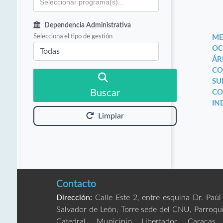
Dependencia Administrativa
Selecciona el tipo de gestión
ME
OC
ÁR
CO
SU
Buscar
CO
IN
Limpiar
Contacto
Dirección:
Calle Este 2, entre esquina Dr. Paúl
Salvador de León, Torre sede del CNU, Parroqu
Catedral, Municipio Libertador. Caracas