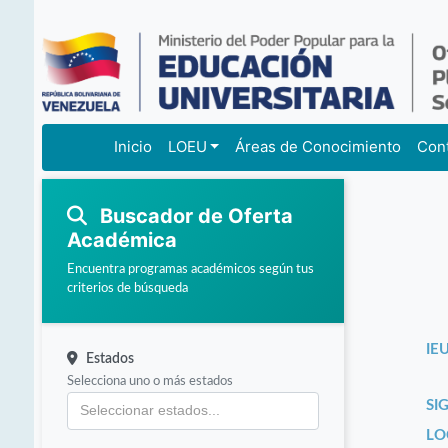
Inicio
LOEU
Áreas de Conocimiento
Con
Buscador de Oferta
Académica
Encuentra programas académicos según tus
criterios de búsqueda
IEU
Estados
Selecciona uno o más estados
SI
LO