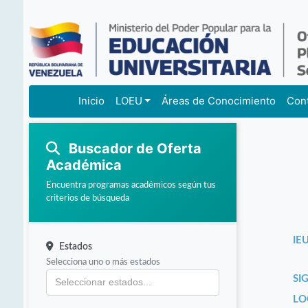
Inicio
LOEU
Áreas de Conocimiento
Con
Buscador de Oferta
Académica
Encuentra programas académicos según tus
criterios de búsqueda
IEU
Estados
Selecciona uno o más estados
SI
LO