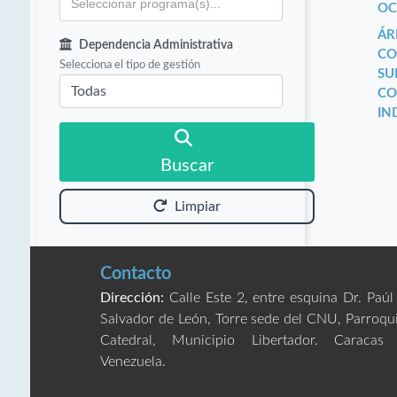
OC
ÁR
Dependencia Administrativa
CO
Selecciona el tipo de gestión
SU
CO
IN
Buscar
Limpiar
Contacto
Dirección:
Calle Este 2, entre esquina Dr. Paúl
Salvador de León, Torre sede del CNU, Parroqu
Catedral, Municipio Libertador. Caracas
Venezuela.