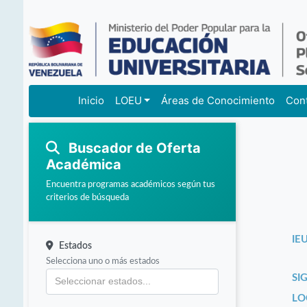
Inicio
LOEU
Áreas de Conocimiento
Con
Buscador de Oferta
Académica
Encuentra programas académicos según tus
criterios de búsqueda
IEU
Estados
Selecciona uno o más estados
SI
LO