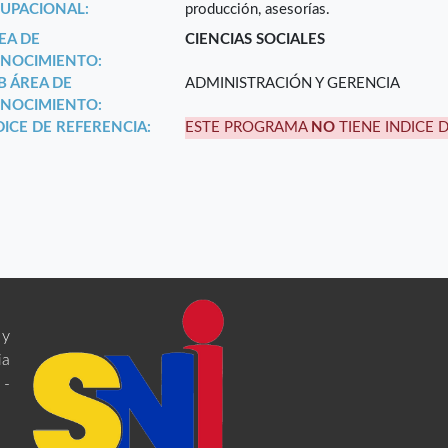
UPACIONAL:
producción, asesorías.
EA DE
CIENCIAS SOCIALES
NOCIMIENTO:
B ÁREA DE
ADMINISTRACIÓN Y GERENCIA
NOCIMIENTO:
DICE DE REFERENCIA:
ESTE PROGRAMA
NO
TIENE INDICE 
 y
ia
 -