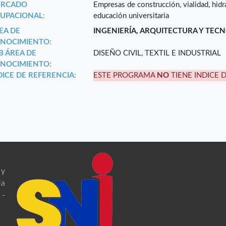
RCADO
Empresas de construcción, vialidad, hidr
UPACIONAL:
educación universitaria
EA DE
INGENIERÍA, ARQUITECTURA Y TEC
NOCIMIENTO:
B ÁREA DE
DISEÑO CIVIL, TEXTIL E INDUSTRIAL
NOCIMIENTO:
DICE DE REFERENCIA:
ESTE PROGRAMA
NO
TIENE INDICE 
 y
ia
 -