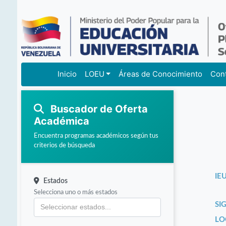
Inicio
LOEU
Áreas de Conocimiento
Con
Buscador de Oferta
Académica
Encuentra programas académicos según tus
criterios de búsqueda
IEU
Estados
Selecciona uno o más estados
SI
LO