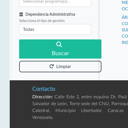
ME
OC
Dependencia Administrativa
ÁR
Selecciona el tipo de gestión
CO
SU
CO
IN
Buscar
Limpiar
Contacto
Dirección:
Calle Este 2, entre esquina Dr. Paúl
Salvador de León, Torre sede del CNU, Parroqu
Catedral, Municipio Libertador. Caracas
Venezuela.