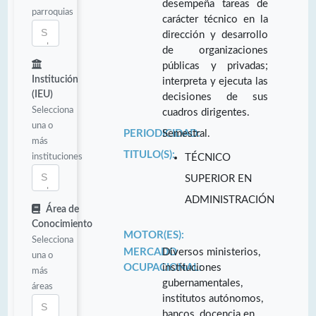
desempeña tareas de
parroquias
carácter técnico en la
dirección y desarrollo
de organizaciones
públicas y privadas;
Institución
interpreta y ejecuta las
(IEU)
decisiones de sus
Selecciona
cuadros dirigentes.
una o
PERIODICIDAD:
Semestral.
más
TITULO(S):
instituciones
TÉCNICO
SUPERIOR EN
ADMINISTRACIÓN
Área de
Conocimiento
MOTOR(ES):
Selecciona
MERCADO
Diversos ministerios,
una o
OCUPACIONAL:
instituciones
más
gubernamentales,
áreas
institutos autónomos,
bancos, docencia en