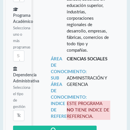
educación superior,
industrias,
Programa
corporaciones
Académico
regionales de
Selecciona
desarrollo, empresas,
uno o
fábricas, comercios de
más
todo tipo y
programas
compañías.
ÁREA
CIENCIAS SOCIALES
DE
CONOCIMIENTO:
Dependencia
SUB
ADMINISTRACIÓN Y
Administrativa
ÁREA
GERENCIA
Selecciona
DE
el tipo
CONOCIMIENTO:
de
INDICE
ESTE PROGRAMA
gestión
DE
NO
TIENE INDICE DE
REFERENCIA:
REFERENCIA.