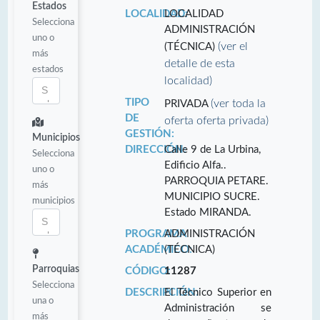
Estados
LOCALIDAD:
LOCALIDAD
Selecciona
ADMINISTRACIÓN
uno o
(ver el
(TÉCNICA)
más
detalle de esta
estados
localidad)
TIPO
(ver toda la
PRIVADA
DE
oferta oferta privada)
GESTIÓN:
Municipios
DIRECCIÓN:
Calle 9 de La Urbina,
Selecciona
Edificio Alfa..
uno o
PARROQUIA PETARE.
más
MUNICIPIO SUCRE.
municipios
Estado MIRANDA.
PROGRAMA
ADMINISTRACIÓN
ACADÉMICO:
(TÉCNICA)
Parroquias
CÓDIGO:
11287
Selecciona
DESCRIPCIÓN:
El Técnico Superior en
una o
Administración se
más