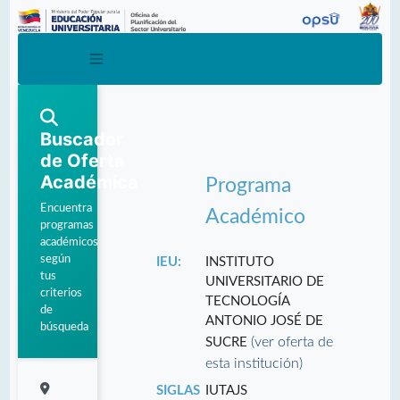
Buscador
de Oferta
Académica
Programa
Encuentra
Académico
programas
académicos
según
IEU:
INSTITUTO
tus
UNIVERSITARIO DE
criterios
TECNOLOGÍA
de
ANTONIO JOSÉ DE
búsqueda
(ver oferta de
SUCRE
esta institución)
SIGLAS
IUTAJS