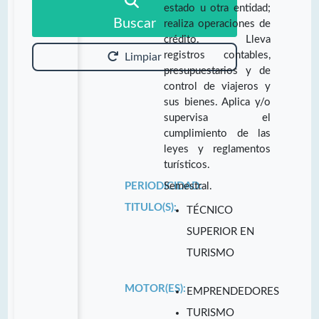
estado u otra entidad;
Buscar
realiza operaciones de
crédito. Lleva
registros contables,
Limpiar
presupuestarios y de
control de viajeros y
sus bienes. Aplica y/o
supervisa el
cumplimiento de las
leyes y reglamentos
turísticos.
PERIODICIDAD:
Semestral.
TITULO(S):
TÉCNICO
SUPERIOR EN
TURISMO
MOTOR(ES):
EMPRENDEDORES
TURISMO