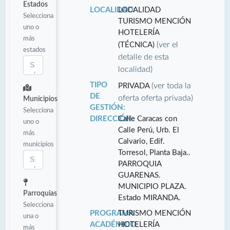
Estados
LOCALIDAD:
LOCALIDAD
Selecciona
TURISMO MENCIÓN
uno o
HOTELERÍA
más
(ver el
(TÉCNICA)
estados
detalle de esta
localidad)
TIPO
(ver toda la
PRIVADA
DE
oferta oferta privada)
Municipios
GESTIÓN:
Selecciona
DIRECCIÓN:
Calle Caracas con
uno o
Calle Perú, Urb. El
más
Calvario, Edif.
municipios
Torresol, Planta Baja..
PARROQUIA
GUARENAS.
MUNICIPIO PLAZA.
Parroquias
Estado MIRANDA.
Selecciona
PROGRAMA
TURISMO MENCIÓN
una o
ACADÉMICO:
HOTELERÍA
más