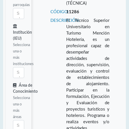
(TÉCNICA)
parroquias
CÓDIGO:
11286
DESCRIPCIÓN:
El Técnico Superior
Universitario en
Institución
Turismo Mención
(IEU)
Hotelería, es un
Selecciona
profesional capaz de
una o
desempeñar
más
actividades de
instituciones
dirección, supervisión,
evaluación y control
de establecimientos
de alojamiento.
Área de
Participar en la
Conocimiento
formulación, Ejecución
Selecciona
y Evaluación de
una o
proyectos turísticos y
más
hoteleros. Programa o
áreas
realiza eventos y/o
actividades