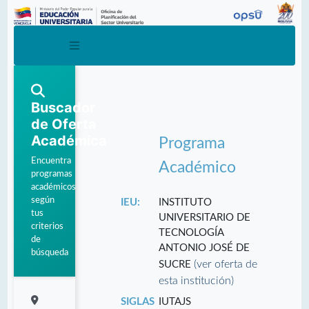
Buscador
de Oferta
Académica
Programa
Encuentra
Académico
programas
académicos
según
IEU:
INSTITUTO
tus
UNIVERSITARIO DE
criterios
TECNOLOGÍA
de
ANTONIO JOSÉ DE
búsqueda
(ver oferta de
SUCRE
esta institución)
SIGLAS
IUTAJS