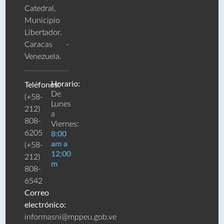
Catedral,
Municipio
Libertador.
Caracas -
Venezuela.
Horario:
Teléfonos:
De
(+58-
Lunes
212)
a
808-
Viernes:
6205
8:00
am a
(+58-
12:00
212)
m
808-
6542
Correo
electrónico:
informasni@mppeu.gob.ve