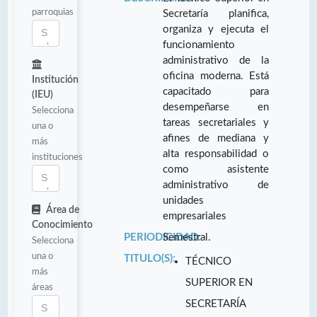
parroquias
Secretaría planifica,
organiza y ejecuta el
funcionamiento
administrativo de la
oficina moderna. Está
Institución
capacitado para
(IEU)
desempeñarse en
Selecciona
tareas secretariales y
una o
afines de mediana y
más
alta responsabilidad o
instituciones
como asistente
administrativo de
unidades
Área de
empresariales
Conocimiento
PERIODICIDAD:
Semestral.
Selecciona
una o
TITULO(S):
TÉCNICO
más
SUPERIOR EN
áreas
SECRETARÍA