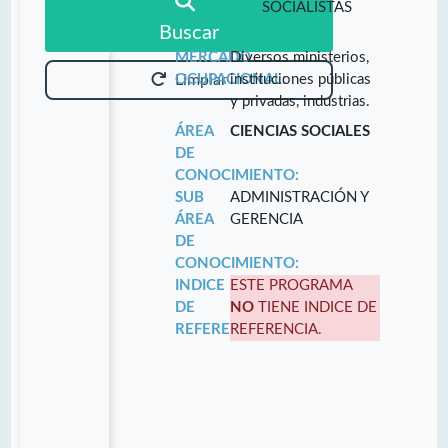
SOCIALISTAS
Buscar
MERCADO
Diversos ministerios,
OCUPACIONAL:
instituciones públicas
Limpiar
y privadas, industrias.
ÁREA
CIENCIAS SOCIALES
DE
CONOCIMIENTO:
SUB
ADMINISTRACIÓN Y
ÁREA
GERENCIA
DE
CONOCIMIENTO:
INDICE
ESTE PROGRAMA
DE
NO
TIENE INDICE DE
REFERENCIA:
REFERENCIA.