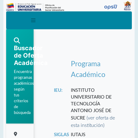
Buscador
de Oferta
Académica
Programa
Encuentra
Académico
programas
académicos
según
IEU:
INSTITUTO
tus
UNIVERSITARIO DE
criterios
TECNOLOGÍA
de
ANTONIO JOSÉ DE
búsqueda
(ver oferta de
SUCRE
esta institución)
SIGLAS
IUTAJS