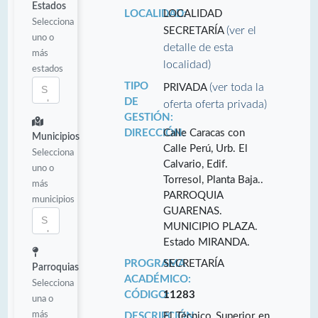
Estados
LOCALIDAD:
LOCALIDAD
Selecciona
(ver el
SECRETARÍA
uno o
detalle de esta
más
localidad)
estados
TIPO
(ver toda la
PRIVADA
DE
oferta oferta privada)
GESTIÓN:
DIRECCIÓN:
Calle Caracas con
Municipios
Calle Perú, Urb. El
Selecciona
Calvario, Edif.
uno o
Torresol, Planta Baja..
más
PARROQUIA
municipios
GUARENAS.
MUNICIPIO PLAZA.
Estado MIRANDA.
PROGRAMA
SECRETARÍA
Parroquias
ACADÉMICO:
Selecciona
CÓDIGO:
11283
una o
más
DESCRIPCIÓN:
El Técnico Superior en