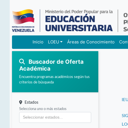
Inicio
LOEU
Áreas de Conocimiento
Con
Buscador de Oferta
Académica
Encuentra programas académicos según tus
criterios de búsqueda
IEU
Estados
Selecciona uno o más estados
SI
LO