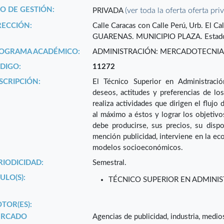
PO DE GESTIÓN:
(ver toda la oferta oferta pri
PRIVADA
RECCIÓN:
Calle Caracas con Calle Perú, Urb. El Ca
GUARENAS. MUNICIPIO PLAZA. Esta
OGRAMA ACADÉMICO:
ADMINISTRACIÓN: MERCADOTECNI
DIGO:
11272
SCRIPCIÓN:
El Técnico Superior en Administració
deseos, actitudes y preferencias de los
realiza actividades que dirigen el flujo
al máximo a éstos y lograr los objetiv
debe producirse, sus precios, su dispo
mención publicidad, interviene en la 
modelos socioeconómicos.
RIODICIDAD:
Semestral.
ULO(S):
TÉCNICO SUPERIOR EN ADMINI
TOR(ES):
RCADO
Agencias de publicidad, industria, medio