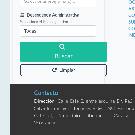
OC
ÁR
Dependencia Administrativa
CO
Selecciona el tipo de gestión
SU
CO
IN
Buscar
Limpiar
Contacto
Dirección:
Calle Este 2, entre esquina Dr. Paúl
Salvador de León, Torre sede del CNU, Parroqu
Catedral, Municipio Libertador. Caracas
Venezuela.