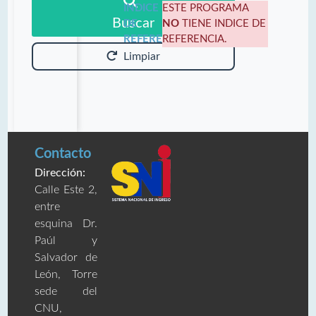
INDICE
ESTE PROGRAMA
Buscar
DE
NO
TIENE INDICE DE
REFERENCIA:
REFERENCIA.
Limpiar
Contacto
Dirección:
Calle Este 2,
entre
esquina Dr.
Paúl y
Salvador de
León, Torre
sede del
CNU,