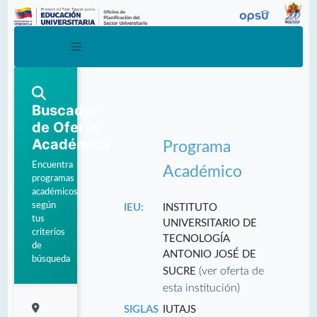
Buscador
de Oferta
Académica
Programa
Encuentra
Académico
programas
académicos
según
IEU:
INSTITUTO
tus
UNIVERSITARIO DE
criterios
TECNOLOGÍA
de
ANTONIO JOSÉ DE
búsqueda
(ver oferta de
SUCRE
esta institución)
SIGLAS
IUTAJS