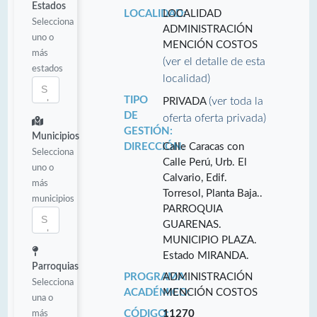
Estados
LOCALIDAD:
LOCALIDAD
Selecciona
ADMINISTRACIÓN
uno o
MENCIÓN COSTOS
más
(ver el detalle de esta
estados
localidad)
TIPO
(ver toda la
PRIVADA
DE
oferta oferta privada)
GESTIÓN:
Municipios
DIRECCIÓN:
Calle Caracas con
Selecciona
Calle Perú, Urb. El
uno o
Calvario, Edif.
más
Torresol, Planta Baja..
municipios
PARROQUIA
GUARENAS.
MUNICIPIO PLAZA.
Estado MIRANDA.
Parroquias
PROGRAMA
ADMINISTRACIÓN
Selecciona
ACADÉMICO:
MENCIÓN COSTOS
una o
más
CÓDIGO:
11270