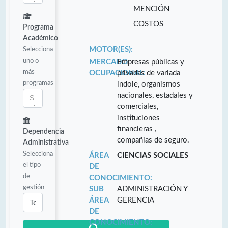
MENCIÓN
COSTOS
Programa
Académico
Selecciona
MOTOR(ES):
uno o
MERCADO
Empresas públicas y
más
OCUPACIONAL:
privadas de variada
programas
índole, organismos
nacionales, estadales y
comerciales,
instituciones
financieras ,
Dependencia
compañias de seguro.
Administrativa
Selecciona
ÁREA
CIENCIAS SOCIALES
el tipo
DE
de
CONOCIMIENTO:
gestión
SUB
ADMINISTRACIÓN Y
ÁREA
GERENCIA
DE
CONOCIMIENTO: