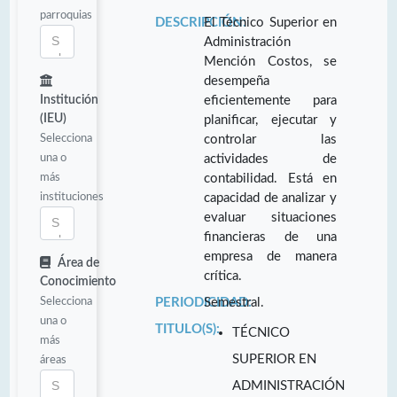
parroquias
DESCRIPCIÓN:
El Técnico Superior en
Administración
Mención Costos, se
desempeña
Institución
eficientemente para
(IEU)
planificar, ejecutar y
Selecciona
controlar las
una o
actividades de
más
contabilidad. Está en
instituciones
capacidad de analizar y
evaluar situaciones
financieras de una
empresa de manera
Área de
crítica.
Conocimiento
Selecciona
PERIODICIDAD:
Semestral.
una o
TITULO(S):
TÉCNICO
más
SUPERIOR EN
áreas
ADMINISTRACIÓN