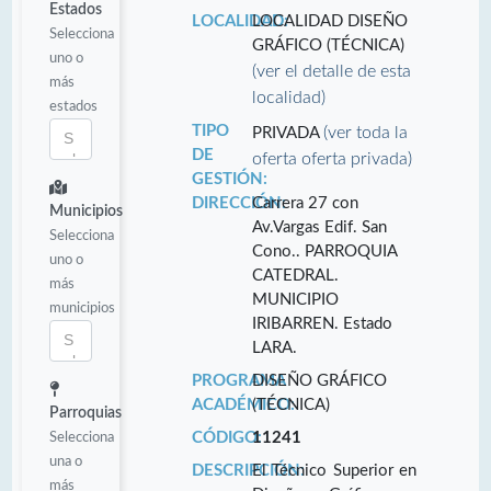
Estados
LOCALIDAD:
LOCALIDAD DISEÑO
Selecciona
GRÁFICO (TÉCNICA)
uno o
(ver el detalle de esta
más
localidad)
estados
TIPO
(ver toda la
PRIVADA
DE
oferta oferta privada)
GESTIÓN:
DIRECCIÓN:
Carrera 27 con
Municipios
Av.Vargas Edif. San
Selecciona
Cono.. PARROQUIA
uno o
CATEDRAL.
más
MUNICIPIO
municipios
IRIBARREN. Estado
LARA.
PROGRAMA
DISEÑO GRÁFICO
ACADÉMICO:
(TÉCNICA)
Parroquias
Selecciona
CÓDIGO:
11241
una o
DESCRIPCIÓN:
El Técnico Superior en
más