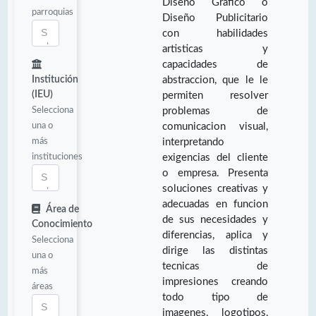
Diseño Gráfico o
parroquias
Diseño Publicitario
con habilidades
artisticas y
capacidades de
Institución
abstraccion, que le le
(IEU)
permiten resolver
Selecciona
problemas de
una o
comunicacion visual,
más
interpretando
instituciones
exigencias del cliente
o empresa. Presenta
soluciones creativas y
adecuadas en funcion
Área de
de sus necesidades y
Conocimiento
diferencias, aplica y
Selecciona
dirige las distintas
una o
tecnicas de
más
impresiones creando
áreas
todo tipo de
imagenes, logotipos,