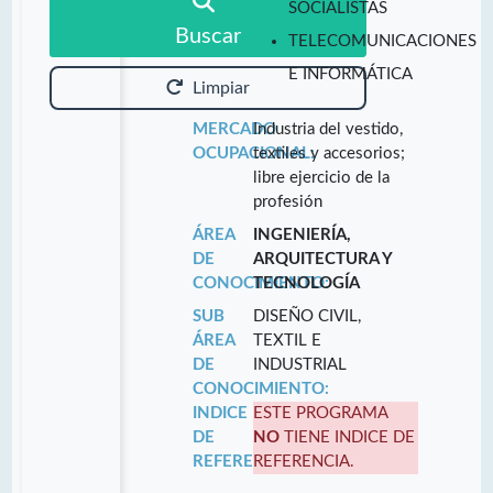
SOCIALISTAS
Buscar
TELECOMUNICACIONES
E INFORMÁTICA
Limpiar
MERCADO
Industria del vestido,
OCUPACIONAL:
textiles y accesorios;
libre ejercicio de la
profesión
ÁREA
INGENIERÍA,
DE
ARQUITECTURA Y
CONOCIMIENTO:
TECNOLOGÍA
SUB
DISEÑO CIVIL,
ÁREA
TEXTIL E
DE
INDUSTRIAL
CONOCIMIENTO:
INDICE
ESTE PROGRAMA
DE
NO
TIENE INDICE DE
REFERENCIA:
REFERENCIA.