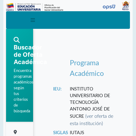
Buscador
de Oferta
Académica
Programa
Encuentra
Académico
programas
académicos
según
IEU:
INSTITUTO
tus
UNIVERSITARIO DE
criterios
TECNOLOGÍA
de
ANTONIO JOSÉ DE
búsqueda
(ver oferta de
SUCRE
esta institución)
SIGLAS
IUTAJS