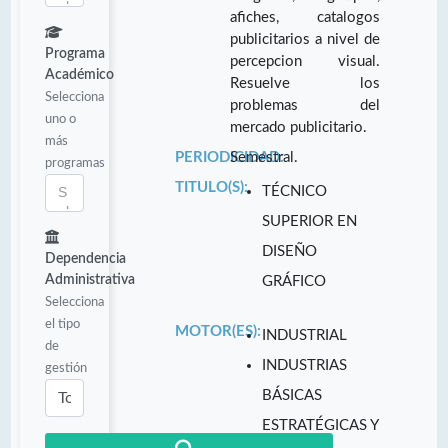
afiches, catalogos
publicitarios a nivel de
Programa
percepcion visual.
Académico
Resuelve los
Selecciona
problemas del
uno o
mercado publicitario.
más
PERIODICIDAD:
Semestral.
programas
TITULO(S):
TÉCNICO
SUPERIOR EN
DISEÑO
Dependencia
Administrativa
GRÁFICO
Selecciona
el tipo
MOTOR(ES):
INDUSTRIAL
de
INDUSTRIAS
gestión
BÁSICAS
ESTRATÉGICAS Y