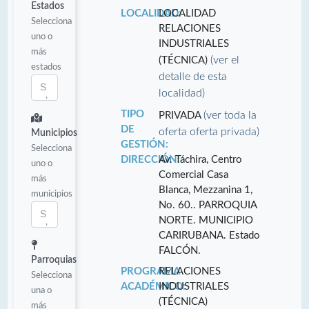
Estados
LOCALIDAD:
LOCALIDAD
Selecciona
RELACIONES
uno o
INDUSTRIALES
más
(ver el
(TÉCNICA)
estados
detalle de esta
localidad)
TIPO
(ver toda la
PRIVADA
DE
oferta oferta privada)
Municipios
GESTIÓN:
Selecciona
DIRECCIÓN:
Av. Táchira, Centro
uno o
Comercial Casa
más
Blanca, Mezzanina 1,
municipios
No. 60.. PARROQUIA
NORTE. MUNICIPIO
CARIRUBANA. Estado
FALCÓN.
Parroquias
PROGRAMA
RELACIONES
Selecciona
ACADÉMICO:
INDUSTRIALES
una o
(TÉCNICA)
más