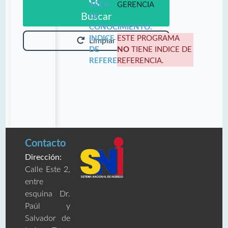
ÁREA
GERENCIA
Buscar
DE
CONOCIMIENTO:
INDICE
ESTE PROGRAMA
Limpiar
DE
NO
TIENE INDICE DE
REFERENCIA:
REFERENCIA.
Contacto
Dirección:
Calle Este 2,
entre
esquina Dr.
Paúl y
Salvador de