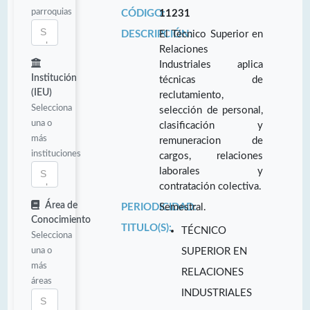
parroquias
CÓDIGO:
11231
DESCRIPCIÓN:
El Técnico Superior en
Relaciones
Industriales aplica
Institución
técnicas de
(IEU)
reclutamiento,
Selecciona
selección de personal,
una o
clasificación y
más
remuneracion de
instituciones
cargos, relaciones
laborales y
contratación colectiva.
Área de
PERIODICIDAD:
Semestral.
Conocimiento
TITULO(S):
TÉCNICO
Selecciona
una o
SUPERIOR EN
más
RELACIONES
áreas
INDUSTRIALES