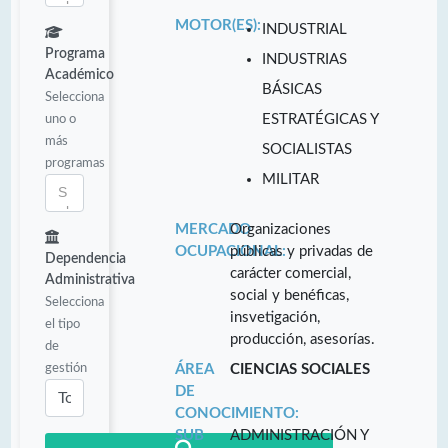
MOTOR(ES):
INDUSTRIAL
Programa
INDUSTRIAS
Académico
BÁSICAS
Selecciona
uno o
ESTRATÉGICAS Y
más
SOCIALISTAS
programas
MILITAR
MERCADO
Organizaciones
OCUPACIONAL:
públicas y privadas de
Dependencia
carácter comercial,
Administrativa
social y benéficas,
Selecciona
insvetigación,
el tipo
producción, asesorías.
de
gestión
ÁREA
CIENCIAS SOCIALES
DE
CONOCIMIENTO:
SUB
ADMINISTRACIÓN Y