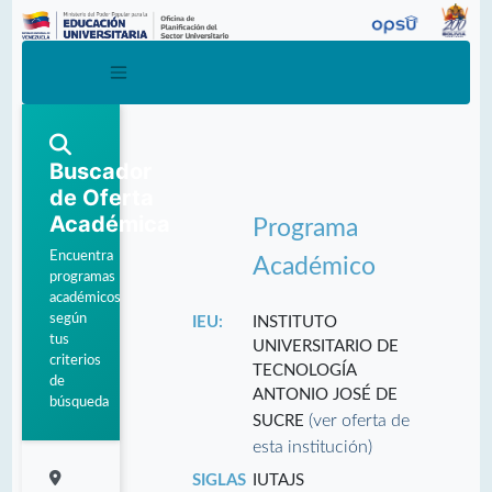
Buscador
de Oferta
Académica
Programa
Encuentra
Académico
programas
académicos
según
IEU:
INSTITUTO
tus
UNIVERSITARIO DE
criterios
TECNOLOGÍA
de
ANTONIO JOSÉ DE
búsqueda
(ver oferta de
SUCRE
esta institución)
SIGLAS
IUTAJS