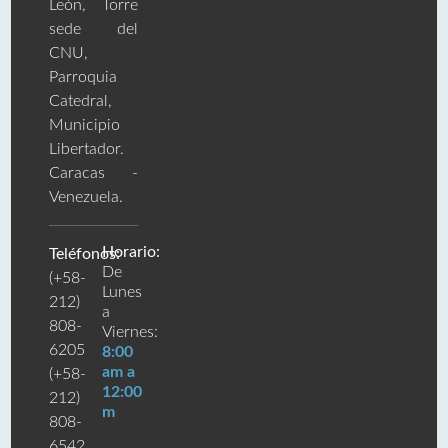
León, Torre
sede del
CNU,
Parroquia
Catedral,
Municipio
Libertador.
Caracas -
Venezuela.
Horario:
Teléfonos:
De
(+58-
Lunes
212)
a
808-
Viernes:
6205
8:00
am a
(+58-
12:00
212)
m
808-
6542