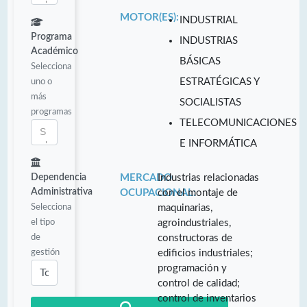
MOTOR(ES):
INDUSTRIAL
Programa
INDUSTRIAS
Académico
BÁSICAS
Selecciona
uno o
ESTRATÉGICAS Y
más
SOCIALISTAS
programas
TELECOMUNICACIONES
E INFORMÁTICA
Dependencia
MERCADO
Industrias relacionadas
Administrativa
OCUPACIONAL:
con el montaje de
Selecciona
maquinarias,
el tipo
agroindustriales,
de
constructoras de
gestión
edificios industriales;
programación y
control de calidad;
control de inventarios