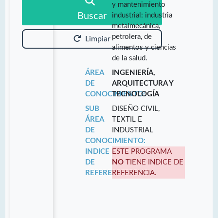
y mantenimiento
Buscar
industrial: industria
metalmecánica,
petrolera, de
Limpiar
alimentos y ciencias
de la salud.
ÁREA
INGENIERÍA,
DE
ARQUITECTURA Y
CONOCIMIENTO:
TECNOLOGÍA
SUB
DISEÑO CIVIL,
ÁREA
TEXTIL E
DE
INDUSTRIAL
CONOCIMIENTO:
INDICE
ESTE PROGRAMA
DE
NO
TIENE INDICE DE
REFERENCIA:
REFERENCIA.