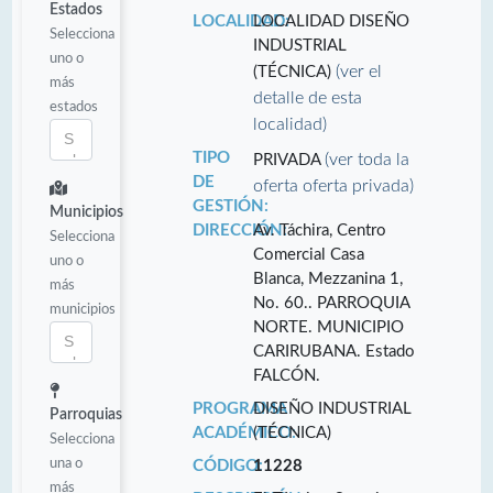
Estados
LOCALIDAD:
LOCALIDAD DISEÑO
Selecciona
INDUSTRIAL
uno o
(ver el
(TÉCNICA)
más
detalle de esta
estados
localidad)
TIPO
(ver toda la
PRIVADA
DE
oferta oferta privada)
GESTIÓN:
Municipios
DIRECCIÓN:
Av. Táchira, Centro
Selecciona
Comercial Casa
uno o
Blanca, Mezzanina 1,
más
No. 60.. PARROQUIA
municipios
NORTE. MUNICIPIO
CARIRUBANA. Estado
FALCÓN.
PROGRAMA
DISEÑO INDUSTRIAL
Parroquias
ACADÉMICO:
(TÉCNICA)
Selecciona
una o
CÓDIGO:
11228
más