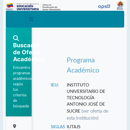
Buscador
de Oferta
Académica
Programa
Encuentra
Académico
programas
académicos
según
IEU:
INSTITUTO
tus
UNIVERSITARIO DE
criterios
TECNOLOGÍA
de
ANTONIO JOSÉ DE
búsqueda
(ver oferta de
SUCRE
esta institución)
SIGLAS
IUTAJS