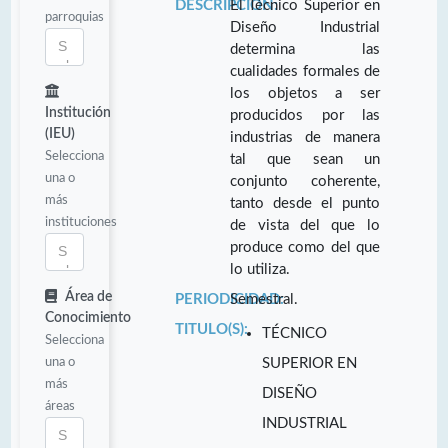
DESCRIPCIÓN:
El Técnico Superior en
parroquias
Diseño Industrial
determina las
cualidades formales de
los objetos a ser
Institución
producidos por las
(IEU)
industrias de manera
Selecciona
tal que sean un
una o
conjunto coherente,
más
tanto desde el punto
instituciones
de vista del que lo
produce como del que
lo utiliza.
Área de
PERIODICIDAD:
Semestral.
Conocimiento
TITULO(S):
TÉCNICO
Selecciona
una o
SUPERIOR EN
más
DISEÑO
áreas
INDUSTRIAL