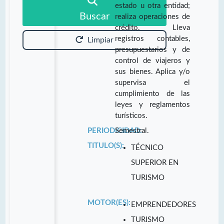
estado u otra entidad;
Buscar
realiza operaciones de
crédito. Lleva
registros contables,
Limpiar
presupuestarios y de
control de viajeros y
sus bienes. Aplica y/o
supervisa el
cumplimiento de las
leyes y reglamentos
turísticos.
PERIODICIDAD:
Semestral.
TITULO(S):
TÉCNICO
SUPERIOR EN
TURISMO
MOTOR(ES):
EMPRENDEDORES
TURISMO