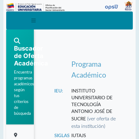
Buscador
de Oferta
Académica
Programa
Encuentra
Académico
programas
académicos
según
IEU:
INSTITUTO
tus
UNIVERSITARIO DE
criterios
TECNOLOGÍA
de
ANTONIO JOSÉ DE
búsqueda
(ver oferta de
SUCRE
esta institución)
SIGLAS
IUTAJS