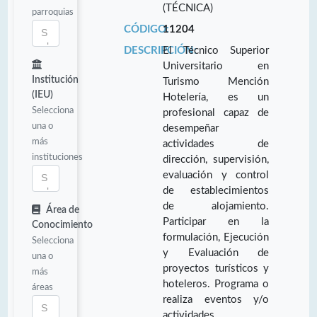
(TÉCNICA)
parroquias
CÓDIGO:
11204
DESCRIPCIÓN:
El Técnico Superior
Universitario en
Institución
Turismo Mención
(IEU)
Hotelería, es un
Selecciona
profesional capaz de
una o
desempeñar
más
actividades de
instituciones
dirección, supervisión,
evaluación y control
de establecimientos
de alojamiento.
Área de
Participar en la
Conocimiento
formulación, Ejecución
Selecciona
y Evaluación de
una o
proyectos turísticos y
más
hoteleros. Programa o
áreas
realiza eventos y/o
actividades