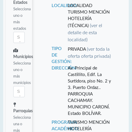
Estados
LOCALIDAD:
LOCALIDAD
Selecciona
TURISMO MENCIÓN
uno o
HOTELERÍA
más
(ver el
(TÉCNICA)
estados
detalle de esta
localidad)
TIPO
(ver toda la
PRIVADA
DE
oferta oferta privada)
Municipios
GESTIÓN:
Selecciona
DIRECCIÓN:
Av. Principal de
uno o
Castillito, Edif. La
más
Surtidora, piso No. 2 y
municipios
3. Puerto Ordaz..
PARROQUIA
CACHAMAY.
MUNICIPIO CARONÍ.
Parroquias
Estado BOLÍVAR.
Selecciona
PROGRAMA
TURISMO MENCIÓN
una o
ACADÉMICO:
HOTELERÍA
más