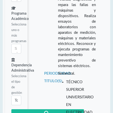
repara las fallas en
máquinas y
Programa
dispositivos. Realiza
Académico
ensayos de
Selecciona
laboratorios con
uno o
aparatos de medición,
más
máquinas y materiales
programas
eléctricos. Reconoce y
ejecuta programas de
mantenimiento
preventivo de
Dependencia
sistemas eléctricos.
Administrativa
PERIODICIDAD:
Semestral.
Selecciona
TITULO(S):
el tipo
TÉCNICO
de
SUPERIOR
gestión
UNIVERSITARIO
EN
ELECTRICIDAD