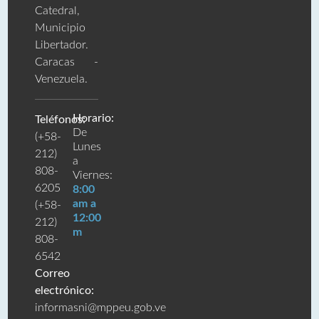
Catedral,
Municipio
Libertador.
Caracas -
Venezuela.
Horario:
Teléfonos:
De
(+58-
Lunes
212)
a
808-
Viernes:
6205
8:00
am a
(+58-
12:00
212)
m
808-
6542
Correo
electrónico:
informasni@mppeu.gob.ve