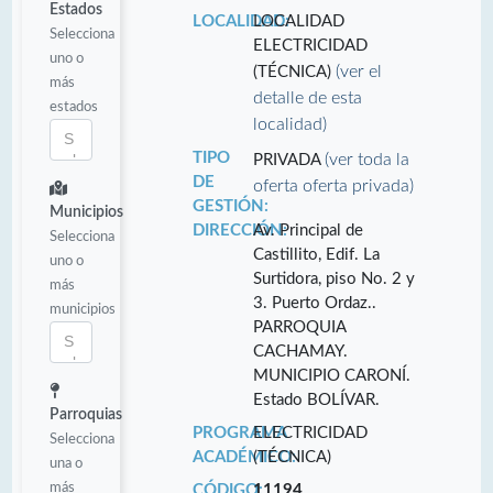
Estados
LOCALIDAD:
LOCALIDAD
Selecciona
ELECTRICIDAD
uno o
(ver el
(TÉCNICA)
más
detalle de esta
estados
localidad)
TIPO
(ver toda la
PRIVADA
DE
oferta oferta privada)
GESTIÓN:
Municipios
DIRECCIÓN:
Av. Principal de
Selecciona
Castillito, Edif. La
uno o
Surtidora, piso No. 2 y
más
3. Puerto Ordaz..
municipios
PARROQUIA
CACHAMAY.
MUNICIPIO CARONÍ.
Estado BOLÍVAR.
Parroquias
PROGRAMA
ELECTRICIDAD
Selecciona
ACADÉMICO:
(TÉCNICA)
una o
más
CÓDIGO:
11194