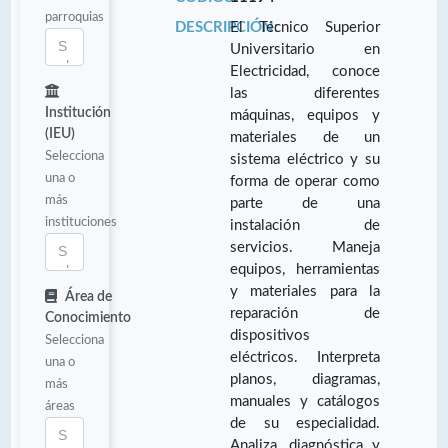
parroquias
DESCRIPCIÓN:
El Técnico Superior
Universitario en
Electricidad, conoce
las diferentes
Institución
máquinas, equipos y
(IEU)
materiales de un
Selecciona
sistema eléctrico y su
una o
forma de operar como
más
parte de una
instituciones
instalación de
servicios. Maneja
equipos, herramientas
y materiales para la
Área de
reparación de
Conocimiento
dispositivos
Selecciona
eléctricos. Interpreta
una o
planos, diagramas,
más
manuales y catálogos
áreas
de su especialidad.
Analiza, diagnóstica y