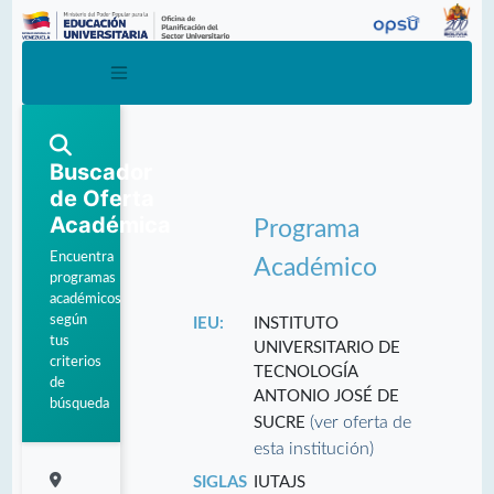
Buscador
de Oferta
Académica
Programa
Encuentra
Académico
programas
académicos
según
IEU:
INSTITUTO
tus
UNIVERSITARIO DE
criterios
TECNOLOGÍA
de
ANTONIO JOSÉ DE
búsqueda
(ver oferta de
SUCRE
esta institución)
SIGLAS
IUTAJS