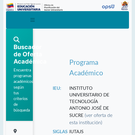
Buscador
de Oferta
Académica
Programa
Encuentra
Académico
programas
académicos
según
IEU:
INSTITUTO
tus
UNIVERSITARIO DE
criterios
TECNOLOGÍA
de
ANTONIO JOSÉ DE
búsqueda
(ver oferta de
SUCRE
esta institución)
SIGLAS
IUTAJS