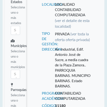
Estados
LOCALIDAD:
LOCALIDAD
Selecciona
CONTABILIDAD
uno o
COMPUTARIZADA
más
(ver el detalle de esta
estados
localidad)
TIPO
(ver toda la
PRIVADA
DE
oferta oferta privada)
GESTIÓN:
Municipios
DIRECCIÓN:
Av. Industrial, Edif.
Selecciona
Antonio José de
uno o
Sucre, a media cuadra
más
de la Plaza Zamora..
municipios
PARROQUIA
BARINAS. MUNICIPIO
BARINAS. Estado
BARINAS.
Parroquias
PROGRAMA
CONTABILIDAD
Selecciona
ACADÉMICO:
COMPUTARIZADA
una o
más
CÓDIGO:
11180