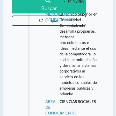
MINERÍA
Buscar
MERCADO
El Técnico Superior en
OCUPACIONAL:
Contabilidad
Limpiar
Computarizada
desarrolla programas,
métodos,
procedimientos e
ideas mediante el uso
de la computadora, lo
cual le permite diseñar
y desarrollar sistemas
corporativos al
servicio de los
modelos contables de
empresas públicas y
privadas.
ÁREA
CIENCIAS SOCIALES
DE
CONOCIMIENTO: