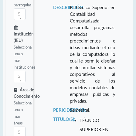
parroquias
DESCRIPCIÓN:
El Técnico Superior en
Contabilidad
Computarizada
desarrolla programas,
Institución
métodos,
(IEU)
procedimientos e
Selecciona
ideas mediante el uso
una o
de la computadora, lo
más
cual le permite diseñar
instituciones
y desarrollar sistemas
corporativos al
servicio de los
modelos contables de
Área de
empresas públicas y
Conocimiento
privadas.
Selecciona
una o
PERIODICIDAD:
Semestral.
más
TITULO(S):
TÉCNICO
áreas
SUPERIOR EN