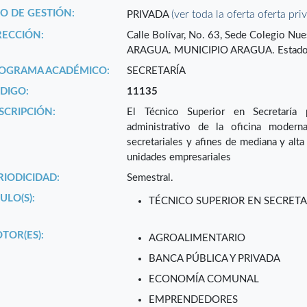
PO DE GESTIÓN:
(ver toda la oferta oferta pri
PRIVADA
RECCIÓN:
Calle Bolívar, No. 63, Sede Colegio N
ARAGUA. MUNICIPIO ARAGUA. Estad
OGRAMA ACADÉMICO:
SECRETARÍA
DIGO:
11135
SCRIPCIÓN:
El Técnico Superior en Secretaría p
administrativo de la oficina modern
secretariales y afines de mediana y alt
unidades empresariales
RIODICIDAD:
Semestral.
ULO(S):
TÉCNICO SUPERIOR EN SECRETA
TOR(ES):
AGROALIMENTARIO
BANCA PÚBLICA Y PRIVADA
ECONOMÍA COMUNAL
EMPRENDEDORES