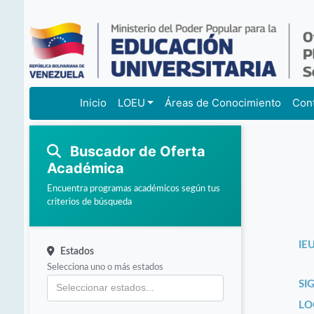
Inicio
LOEU
Áreas de Conocimiento
Con
Buscador de Oferta
Académica
Encuentra programas académicos según tus
criterios de búsqueda
IEU
Estados
Selecciona uno o más estados
SI
LO