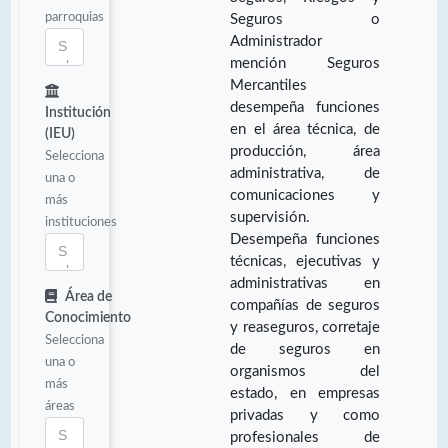
parroquias
Seguros o
Administrador
mención Seguros
Mercantiles
desempeña funciones
Institución
en el área técnica, de
(IEU)
producción, área
Selecciona
administrativa, de
una o
comunicaciones y
más
supervisión.
instituciones
Desempeña funciones
técnicas, ejecutivas y
administrativas en
Área de
compañías de seguros
Conocimiento
y reaseguros, corretaje
Selecciona
de seguros en
una o
organismos del
más
estado, en empresas
áreas
privadas y como
profesionales de