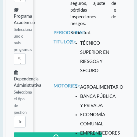
seguros, ajuste de
pérdidas e
Programa
inspecciones de
Académico
riesgos.
Selecciona
PERIODICIDAD:
Semestral.
uno o
TITULO(S):
más
TÉCNICO
programas
SUPERIOR EN
RIESGOS Y
SEGURO
Dependencia
Administrativa
MOTOR(ES):
AGROALIMENTARIO
Selecciona
BANCA PÚBLICA
el tipo
Y PRIVADA
de
gestión
ECONOMÍA
COMUNAL
EMPRENDEDORES