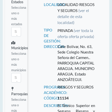
Estados
LOCALIDAD:
LOCALIDAD RIESGOS
Selecciona
(ver el
Y SEGUROS
uno o
detalle de esta
más
localidad)
estados
TIPO
(ver toda la
PRIVADA
DE
oferta oferta privada)
GESTIÓN:
DIRECCIÓN:
Calle Bolívar, No. 63,
Municipios
Sede Colegio Nuestra
Selecciona
Señora del Carmen..
uno o
PARROQUIA CAPITAL
más
ARAGUA. MUNICIPIO
municipios
ARAGUA. Estado
ANZOÁTEGUI.
PROGRAMA
RIESGOS Y SEGUROS
ACADÉMICO:
Parroquias
CÓDIGO:
11134
Selecciona
una o
DESCRIPCIÓN:
El Técnico Superior en
más
Seguros, Riesgos y