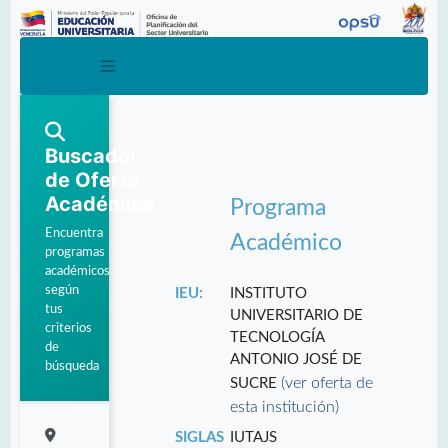
Buscador
de Oferta
Académica
Programa
Encuentra
Académico
programas
académicos
según
IEU:
INSTITUTO
tus
UNIVERSITARIO DE
criterios
TECNOLOGÍA
de
ANTONIO JOSÉ DE
búsqueda
(ver oferta de
SUCRE
esta institución)
SIGLAS
IUTAJS