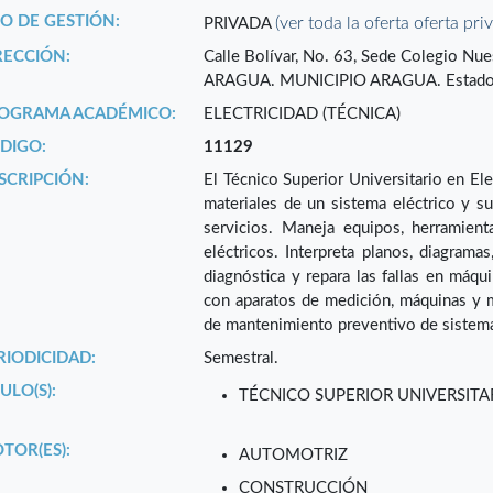
PO DE GESTIÓN:
(ver toda la oferta oferta pri
PRIVADA
RECCIÓN:
Calle Bolívar, No. 63, Sede Colegio N
ARAGUA. MUNICIPIO ARAGUA. Estad
OGRAMA ACADÉMICO:
ELECTRICIDAD (TÉCNICA)
DIGO:
11129
SCRIPCIÓN:
El Técnico Superior Universitario en Ele
materiales de un sistema eléctrico y s
servicios. Maneja equipos, herramient
eléctricos. Interpreta planos, diagrama
diagnóstica y repara las fallas en máqu
con aparatos de medición, máquinas y m
de mantenimiento preventivo de sistema
RIODICIDAD:
Semestral.
ULO(S):
TÉCNICO SUPERIOR UNIVERSITA
TOR(ES):
AUTOMOTRIZ
CONSTRUCCIÓN