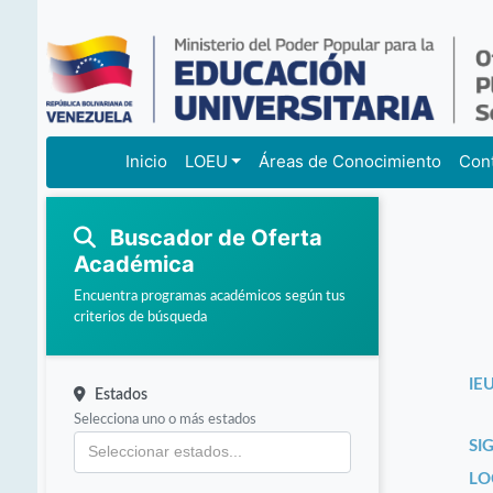
Inicio
LOEU
Áreas de Conocimiento
Con
Buscador de Oferta
Académica
Encuentra programas académicos según tus
criterios de búsqueda
IEU
Estados
Selecciona uno o más estados
SI
LO