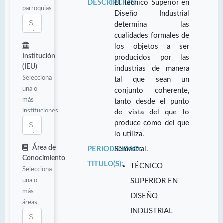
DESCRIPCIÓN:
El Técnico Superior en
parroquias
Diseño Industrial
determina las
cualidades formales de
los objetos a ser
Institución
producidos por las
(IEU)
industrias de manera
Selecciona
tal que sean un
una o
conjunto coherente,
más
tanto desde el punto
instituciones
de vista del que lo
produce como del que
lo utiliza.
Área de
PERIODICIDAD:
Semestral.
Conocimiento
TITULO(S):
TÉCNICO
Selecciona
una o
SUPERIOR EN
más
DISEÑO
áreas
INDUSTRIAL