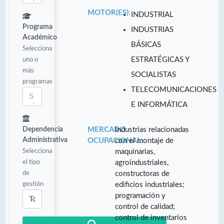
MOTOR(ES):
INDUSTRIAL
Programa
INDUSTRIAS
Académico
BÁSICAS
Selecciona
uno o
ESTRATÉGICAS Y
más
SOCIALISTAS
programas
TELECOMUNICACIONES
E INFORMÁTICA
Dependencia
MERCADO
Industrias relacionadas
Administrativa
OCUPACIONAL:
con el montaje de
Selecciona
maquinarias,
el tipo
agroindustriales,
de
constructoras de
gestión
edificios industriales;
programación y
control de calidad;
control de inventarios