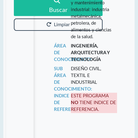
y mantenimiento
Buscar
industrial: industria
metalmecánica,
petrolera, de
Limpiar
alimentos y ciencias
de la salud.
ÁREA
INGENIERÍA,
DE
ARQUITECTURA Y
CONOCIMIENTO:
TECNOLOGÍA
SUB
DISEÑO CIVIL,
ÁREA
TEXTIL E
DE
INDUSTRIAL
CONOCIMIENTO:
INDICE
ESTE PROGRAMA
DE
NO
TIENE INDICE DE
REFERENCIA:
REFERENCIA.