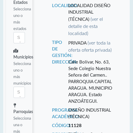
Estados
LOCALIDAD:
LOCALIDAD DISEÑO
Selecciona
INDUSTRIAL
uno o
(ver el
(TÉCNICA)
más
detalle de esta
estados
localidad)
TIPO
(ver toda la
PRIVADA
DE
oferta oferta privada)
GESTIÓN:
Municipios
DIRECCIÓN:
Calle Bolívar, No. 63,
Selecciona
Sede Colegio Nuestra
uno o
Señora del Carmen..
más
PARROQUIA CAPITAL
municipios
ARAGUA. MUNICIPIO
ARAGUA. Estado
ANZOÁTEGUI.
PROGRAMA
DISEÑO INDUSTRIAL
Parroquias
ACADÉMICO:
(TÉCNICA)
Selecciona
una o
CÓDIGO:
11128
más