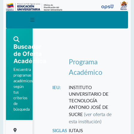
Buscador
de Oferta
Académica
Programa
Encuentra
Académico
programas
académicos
según
IEU:
INSTITUTO
tus
UNIVERSITARIO DE
criterios
TECNOLOGÍA
de
ANTONIO JOSÉ DE
búsqueda
(ver oferta de
SUCRE
esta institución)
SIGLAS
IUTAJS