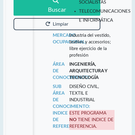
SOCIALISTAS
Buscar
TELECOMUNICACIONES
E INFORMÁTICA
Limpiar
MERCADO
Industria del vestido,
OCUPACIONAL:
textiles y accesorios;
libre ejercicio de la
profesión
ÁREA
INGENIERÍA,
DE
ARQUITECTURA Y
CONOCIMIENTO:
TECNOLOGÍA
SUB
DISEÑO CIVIL,
ÁREA
TEXTIL E
DE
INDUSTRIAL
CONOCIMIENTO:
INDICE
ESTE PROGRAMA
DE
NO
TIENE INDICE DE
REFERENCIA:
REFERENCIA.