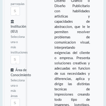
Diseño Gráfico o
parroquias
Diseño Publicitario
con habilidades
artisticas y
capacidades de
Institución
abstraccion, que le le
(IEU)
permiten resolver
Selecciona
problemas de
una o
comunicacion visual,
más
interpretando
instituciones
exigencias del cliente
o empresa. Presenta
soluciones creativas y
adecuadas en funcion
Área de
de sus necesidades y
Conocimiento
diferencias, aplica y
Selecciona
dirige las distintas
una o
tecnicas de
más
impresiones creando
áreas
todo tipo de
imagenes, logotipos,