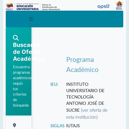
Buscador
de Oferta
Académica
Programa
Encuentra
Académico
programas
académicos
según
IEU:
INSTITUTO
tus
UNIVERSITARIO DE
criterios
TECNOLOGÍA
de
ANTONIO JOSÉ DE
búsqueda
(ver oferta de
SUCRE
esta institución)
SIGLAS
IUTAJS