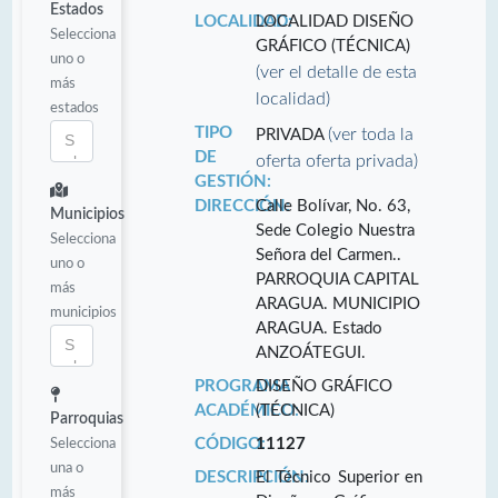
Estados
LOCALIDAD:
LOCALIDAD DISEÑO
Selecciona
GRÁFICO (TÉCNICA)
uno o
(ver el detalle de esta
más
localidad)
estados
TIPO
(ver toda la
PRIVADA
DE
oferta oferta privada)
GESTIÓN:
DIRECCIÓN:
Calle Bolívar, No. 63,
Municipios
Sede Colegio Nuestra
Selecciona
Señora del Carmen..
uno o
PARROQUIA CAPITAL
más
ARAGUA. MUNICIPIO
municipios
ARAGUA. Estado
ANZOÁTEGUI.
PROGRAMA
DISEÑO GRÁFICO
ACADÉMICO:
(TÉCNICA)
Parroquias
Selecciona
CÓDIGO:
11127
una o
DESCRIPCIÓN:
El Técnico Superior en
más