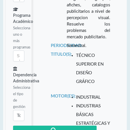
afiches, catalogos
publicitarios a nivel de
Programa
percepcion visual.
Académico
Resuelve los
Selecciona
problemas del
uno o
mercado publicitario.
más
PERIODICIDAD:
Semestral.
programas
TITULO(S):
TÉCNICO
SUPERIOR EN
DISEÑO
Dependencia
Administrativa
GRÁFICO
Selecciona
el tipo
MOTOR(ES):
INDUSTRIAL
de
INDUSTRIAS
gestión
BÁSICAS
ESTRATÉGICAS Y