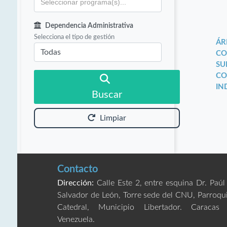
Dependencia Administrativa
Selecciona el tipo de gestión
ÁR
CO
SU
CO
IN
Buscar
Limpiar
Contacto
Dirección:
Calle Este 2, entre esquina Dr. Paúl
Salvador de León, Torre sede del CNU, Parroqu
Catedral, Municipio Libertador. Caracas
Venezuela.