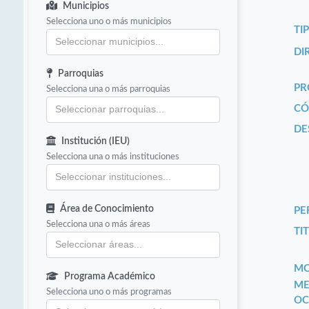
Municipios
Selecciona uno o más municipios
TI
DI
Parroquias
PR
Selecciona una o más parroquias
CÓ
DE
Institución (IEU)
Selecciona una o más instituciones
Área de Conocimiento
PE
Selecciona una o más áreas
TIT
MO
Programa Académico
ME
Selecciona uno o más programas
OC