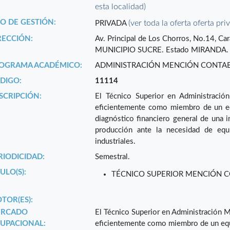
esta localidad)
PO DE GESTIÓN:
(ver toda la oferta oferta pri
PRIVADA
RECCIÓN:
Av. Principal de Los Chorros, No.14,
MUNICIPIO SUCRE. Estado MIRANDA.
OGRAMA ACADÉMICO:
ADMINISTRACIÓN MENCIÓN CONTABI
DIGO:
11114
SCRIPCIÓN:
El Técnico Superior en Administració
eficientemente como miembro de un equi
diagnóstico financiero general de una i
producción ante la necesidad de equi
industriales.
RIODICIDAD:
Semestral.
ULO(S):
TÉCNICO SUPERIOR MENCIÓN C
TOR(ES):
RCADO
El Técnico Superior en Administración 
UPACIONAL:
eficientemente como miembro de un equipo