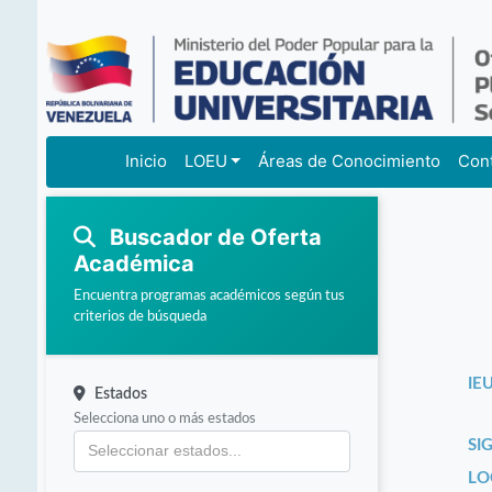
Inicio
LOEU
Áreas de Conocimiento
Con
Buscador de Oferta
Académica
Encuentra programas académicos según tus
criterios de búsqueda
IEU
Estados
Selecciona uno o más estados
SI
LO