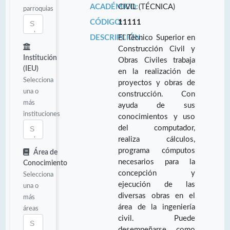
ACADÉMICO:
CIVIL (TÉCNICA)
parroquias
CÓDIGO:
11111
DESCRIPCIÓN:
El Técnico Superior en
Construcción Civil y
Institución
Obras Civiles trabaja
(IEU)
en la realización de
Selecciona
proyectos y obras de
una o
construcción. Con
más
ayuda de sus
instituciones
conocimientos y uso
del computador,
realiza cálculos,
programa cómputos
Área de
necesarios para la
Conocimiento
concepción y
Selecciona
ejecución de las
una o
diversas obras en el
más
área de la ingeniería
áreas
civil. Puede
desempeñarse como