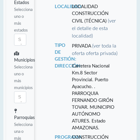
Estados
LOCALIDAD:
LOCALIDAD
Selecciona
CONSTRUCCIÓN
uno o
(ver
CIVIL (TÉCNICA)
más
el detalle de esta
estados
localidad)
TIPO
(ver toda la
PRIVADA
DE
oferta oferta privada)
GESTIÓN:
Municipios
DIRECCIÓN:
Carretera Nacional
Selecciona
Km.8 Sector
uno o
Provincial. Puerto
más
Ayacucho. .
municipios
PARROQUIA
FERNANDO GIRÓN
TOVAR. MUNICIPIO
AUTÓNOMO
Parroquias
ATURES. Estado
Selecciona
AMAZONAS.
una o
PROGRAMA
CONSTRUCCIÓN
más