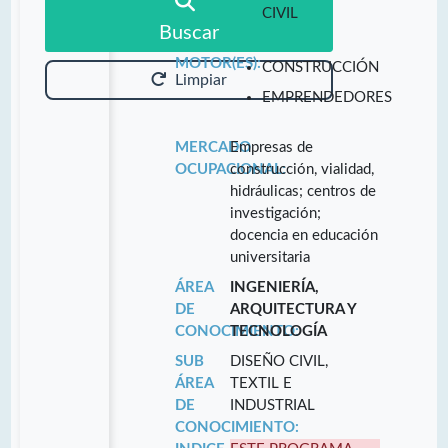
CIVIL
Buscar
MOTOR(ES):
CONSTRUCCIÓN
Limpiar
EMPRENDEDORES
MERCADO
Empresas de
OCUPACIONAL:
construcción, vialidad,
hidráulicas; centros de
investigación;
docencia en educación
universitaria
ÁREA
INGENIERÍA,
DE
ARQUITECTURA Y
CONOCIMIENTO:
TECNOLOGÍA
SUB
DISEÑO CIVIL,
ÁREA
TEXTIL E
DE
INDUSTRIAL
CONOCIMIENTO: