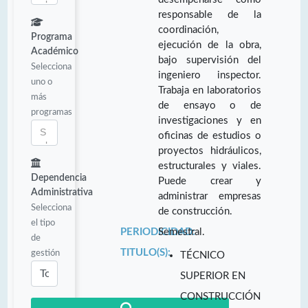
responsable de la
coordinación,
Programa
ejecución de la obra,
Académico
bajo supervisión del
Selecciona
ingeniero inspector.
uno o
Trabaja en laboratorios
más
de ensayo o de
programas
investigaciones y en
oficinas de estudios o
proyectos hidráulicos,
estructurales y viales.
Dependencia
Puede crear y
Administrativa
administrar empresas
Selecciona
de construcción.
el tipo
PERIODICIDAD:
Semestral.
de
TITULO(S):
gestión
TÉCNICO
SUPERIOR EN
CONSTRUCCIÓN