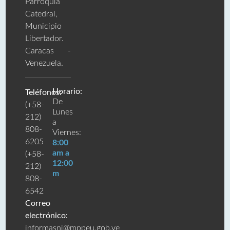
Parroquia
Catedral,
Municipio
Libertador.
Caracas -
Venezuela.
Horario:
Teléfonos:
De
(+58-
Lunes
212)
a
808-
Viernes:
6205
8:00
am a
(+58-
12:00
212)
m
808-
6542
Correo
electrónico:
informasni@mppeu.gob.ve