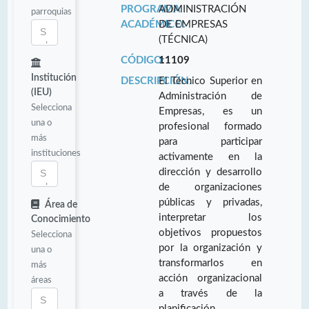
PROGRAMA
ADMINISTRACIÓN
parroquias
ACADÉMICO:
DE EMPRESAS
(TÉCNICA)
CÓDIGO:
11109
Institución
DESCRIPCIÓN:
El Técnico Superior en
(IEU)
Administración de
Selecciona
Empresas, es un
una o
profesional formado
más
para participar
instituciones
activamente en la
dirección y desarrollo
de organizaciones
públicas y privadas,
Área de
interpretar los
Conocimiento
objetivos propuestos
Selecciona
por la organización y
una o
transformarlos en
más
acción organizacional
áreas
a través de la
planificación,