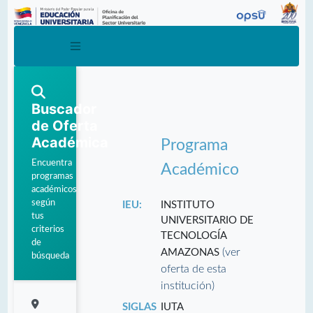
Buscador
de Oferta
Académica
Programa
Encuentra
Académico
programas
académicos
según
IEU:
INSTITUTO
tus
UNIVERSITARIO DE
criterios
TECNOLOGÍA
de
(ver
AMAZONAS
búsqueda
oferta de esta
institución)
SIGLAS
IUTA