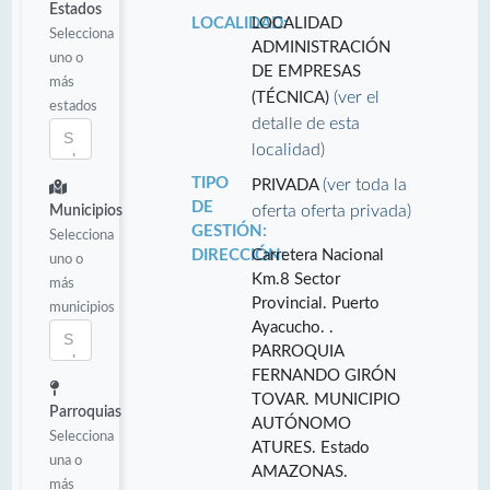
Estados
LOCALIDAD:
LOCALIDAD
Selecciona
ADMINISTRACIÓN
uno o
DE EMPRESAS
más
(ver el
(TÉCNICA)
estados
detalle de esta
localidad)
TIPO
(ver toda la
PRIVADA
DE
oferta oferta privada)
Municipios
GESTIÓN:
Selecciona
DIRECCIÓN:
Carretera Nacional
uno o
Km.8 Sector
más
Provincial. Puerto
municipios
Ayacucho. .
PARROQUIA
FERNANDO GIRÓN
TOVAR. MUNICIPIO
Parroquias
AUTÓNOMO
Selecciona
ATURES. Estado
una o
AMAZONAS.
más