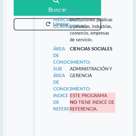
Buscar
MOTOR(ES):
MERCADO
Instituciones públicas
Limpiar
OCUPACIONAL:
y privadas, industrias,
comercio, empresas
de servicio.
ÁREA
CIENCIAS SOCIALES
DE
CONOCIMIENTO:
SUB
ADMINISTRACIÓN Y
ÁREA
GERENCIA
DE
CONOCIMIENTO:
INDICE
ESTE PROGRAMA
DE
NO
TIENE INDICE DE
REFERENCIA:
REFERENCIA.