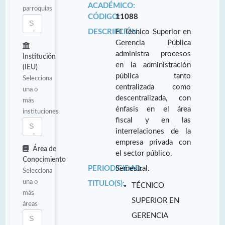
ACADÉMICO:
parroquias
CÓDIGO:
11088
DESCRIPCIÓN:
El Técnico Superior en
Gerencia Pública
administra procesos
Institución
en la administración
(IEU)
pública tanto
Selecciona
centralizada como
una o
descentralizada, con
más
énfasis en el área
instituciones
fiscal y en las
interrelaciones de la
empresa privada con
Área de
el sector público.
Conocimiento
PERIODICIDAD:
Semestral.
Selecciona
una o
TITULO(S):
TÉCNICO
más
SUPERIOR EN
áreas
GERENCIA