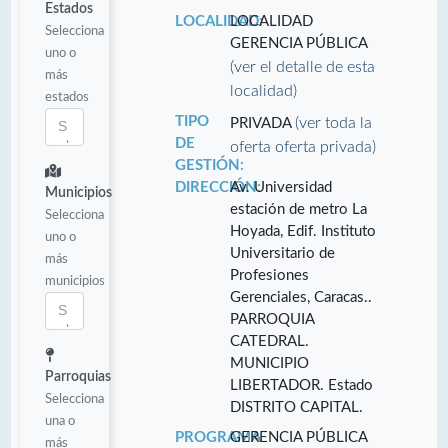
Estados
LOCALIDAD:
LOCALIDAD
Selecciona
GERENCIA PÚBLICA
uno o
(ver el detalle de esta
más
localidad)
estados
TIPO
(ver toda la
PRIVADA
DE
oferta oferta privada)
GESTIÓN:
DIRECCIÓN:
Av. Universidad
Municipios
estación de metro La
Selecciona
Hoyada, Edif. Instituto
uno o
Universitario de
más
Profesiones
municipios
Gerenciales, Caracas..
PARROQUIA
CATEDRAL.
MUNICIPIO
Parroquias
LIBERTADOR. Estado
Selecciona
DISTRITO CAPITAL.
una o
PROGRAMA
GERENCIA PÚBLICA
más