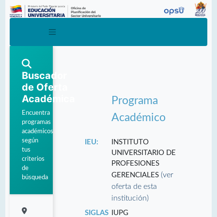
Buscador
de Oferta
Académica
Programa
Encuentra
Académico
programas
académicos
según
IEU:
INSTITUTO
tus
UNIVERSITARIO DE
criterios
PROFESIONES
de
(ver
GERENCIALES
búsqueda
oferta de esta
institución)
SIGLAS
IUPG