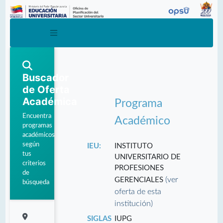
Buscador
de Oferta
Académica
Programa
Encuentra
Académico
programas
académicos
según
IEU:
INSTITUTO
tus
UNIVERSITARIO DE
criterios
PROFESIONES
de
(ver
GERENCIALES
búsqueda
oferta de esta
institución)
SIGLAS
IUPG