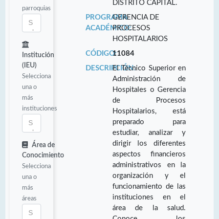
DISTRITO CAPITAL.
parroquias
PROGRAMA
GERENCIA DE
ACADÉMICO:
PROCESOS
HOSPITALARIOS
CÓDIGO:
11084
Institución
(IEU)
DESCRIPCIÓN:
El Técnico Superior en
Selecciona
Administración de
una o
Hospitales o Gerencia
más
de Procesos
instituciones
Hospitalarios, está
preparado para
estudiar, analizar y
dirigir los diferentes
Área de
aspectos financieros
Conocimiento
administrativos en la
Selecciona
organización y el
una o
funcionamiento de las
más
instituciones en el
áreas
área de la salud.
Conoce los