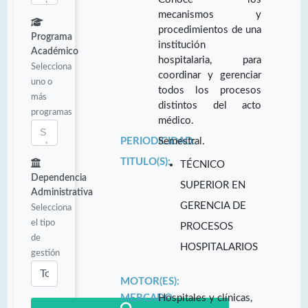
mecanismos y
procedimientos de una
Programa
institución
Académico
hospitalaria, para
Selecciona
coordinar y gerenciar
uno o
todos los procesos
más
distintos del acto
programas
médico.
PERIODICIDAD:
Semestral.
TITULO(S):
TÉCNICO
Dependencia
SUPERIOR EN
Administrativa
GERENCIA DE
Selecciona
el tipo
PROCESOS
de
HOSPITALARIOS
gestión
MOTOR(ES):
MERCADO
Hospitales y clínicas,