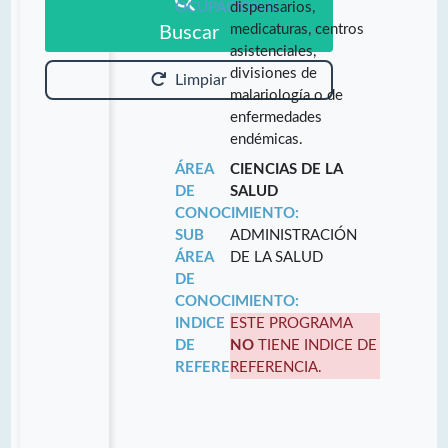
OCUPACIONAL:
dispensarios,
medicaturas, centros
Buscar
asistenciales,
divisiones de
Limpiar
malariología o de
enfermedades
endémicas.
ÁREA
CIENCIAS DE LA
DE
SALUD
CONOCIMIENTO:
SUB
ADMINISTRACIÓN
ÁREA
DE LA SALUD
DE
CONOCIMIENTO:
INDICE
ESTE PROGRAMA
DE
NO
TIENE INDICE DE
REFERENCIA:
REFERENCIA.