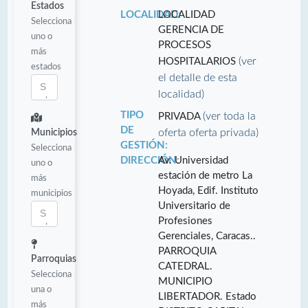
Estados
LOCALIDAD:
LOCALIDAD
Selecciona
GERENCIA DE
uno o
PROCESOS
más
(ver
HOSPITALARIOS
estados
el detalle de esta
localidad)
TIPO
(ver toda la
PRIVADA
DE
oferta oferta privada)
Municipios
GESTIÓN:
Selecciona
DIRECCIÓN:
Av. Universidad
uno o
estación de metro La
más
Hoyada, Edif. Instituto
municipios
Universitario de
Profesiones
Gerenciales, Caracas..
PARROQUIA
Parroquias
CATEDRAL.
Selecciona
MUNICIPIO
una o
LIBERTADOR. Estado
más