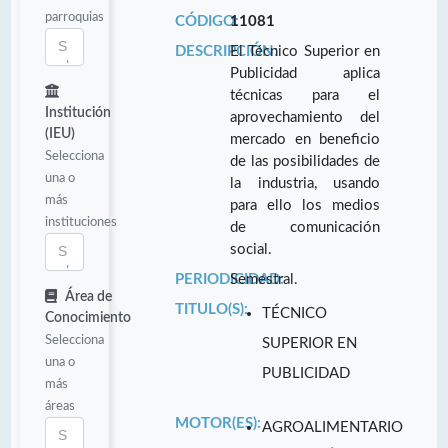
parroquias
CÓDIGO:
11081
DESCRIPCIÓN:
El Técnico Superior en
Publicidad aplica
técnicas para el
Institución
aprovechamiento del
(IEU)
mercado en beneficio
Selecciona
de las posibilidades de
una o
la industria, usando
más
para ello los medios
instituciones
de comunicación
social.
PERIODICIDAD:
Semestral.
Área de
TITULO(S):
TÉCNICO
Conocimiento
Selecciona
SUPERIOR EN
una o
PUBLICIDAD
más
áreas
MOTOR(ES):
AGROALIMENTARIO