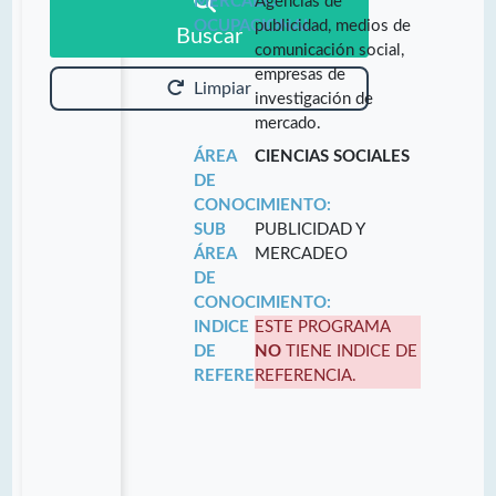
MERCADO
Agencias de
OCUPACIONAL:
publicidad, medios de
Buscar
comunicación social,
empresas de
Limpiar
investigación de
mercado.
ÁREA
CIENCIAS SOCIALES
DE
CONOCIMIENTO:
SUB
PUBLICIDAD Y
ÁREA
MERCADEO
DE
CONOCIMIENTO:
INDICE
ESTE PROGRAMA
DE
NO
TIENE INDICE DE
REFERENCIA:
REFERENCIA.