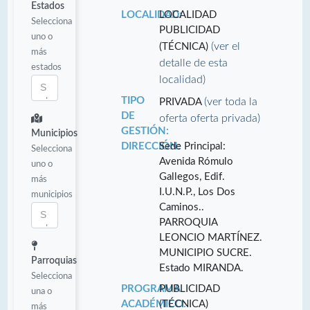
Estados
LOCALIDAD:
LOCALIDAD
Selecciona
PUBLICIDAD
uno o
(ver el
(TÉCNICA)
más
detalle de esta
estados
localidad)
TIPO
(ver toda la
PRIVADA
DE
oferta oferta privada)
GESTIÓN:
Municipios
DIRECCIÓN:
Sede Principal:
Selecciona
Avenida Rómulo
uno o
Gallegos, Edif.
más
I.U.N.P., Los Dos
municipios
Caminos..
PARROQUIA
LEONCIO MARTÍNEZ.
MUNICIPIO SUCRE.
Parroquias
Estado MIRANDA.
Selecciona
PROGRAMA
PUBLICIDAD
una o
ACADÉMICO:
(TÉCNICA)
más