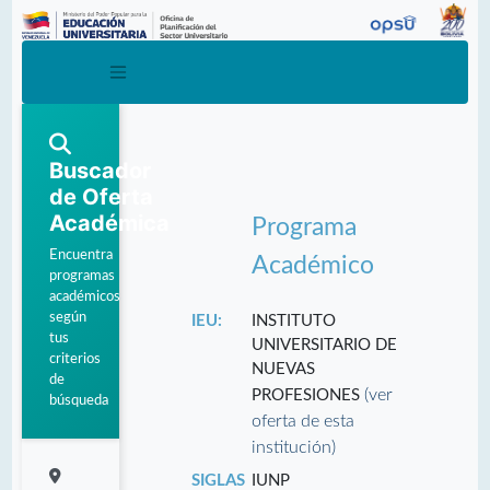
Buscador
de Oferta
Académica
Programa
Encuentra
Académico
programas
académicos
según
IEU:
INSTITUTO
tus
UNIVERSITARIO DE
criterios
NUEVAS
de
(ver
PROFESIONES
búsqueda
oferta de esta
institución)
SIGLAS
IUNP