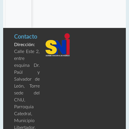
Contacto
Dirección:
Calle Este 2,
entre
esquina Dr.
Paúl y
Salvador de
León, Torre
sede del
CNU,
Parroquia
Catedral,
Municipio
Libertador.