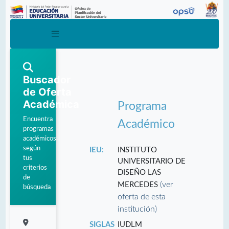
Buscador
de Oferta
Académica
Programa
Encuentra
Académico
programas
académicos
según
IEU:
INSTITUTO
tus
UNIVERSITARIO DE
criterios
DISEÑO LAS
de
(ver
MERCEDES
búsqueda
oferta de esta
institución)
SIGLAS
IUDLM