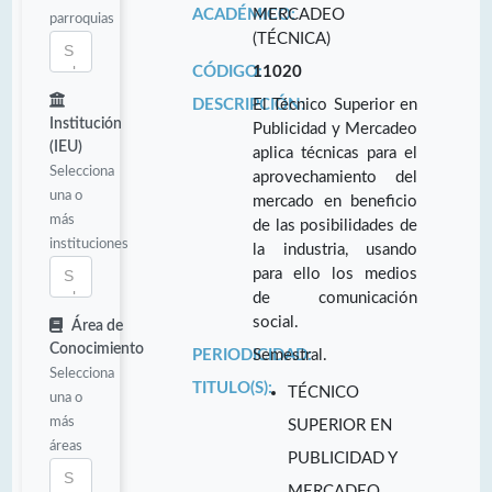
ACADÉMICO:
MERCADEO
parroquias
(TÉCNICA)
CÓDIGO:
11020
DESCRIPCIÓN:
El Técnico Superior en
Institución
Publicidad y Mercadeo
(IEU)
aplica técnicas para el
Selecciona
aprovechamiento del
una o
mercado en beneficio
más
de las posibilidades de
instituciones
la industria, usando
para ello los medios
de comunicación
social.
Área de
Conocimiento
PERIODICIDAD:
Semestral.
Selecciona
TITULO(S):
TÉCNICO
una o
más
SUPERIOR EN
áreas
PUBLICIDAD Y
MERCADEO