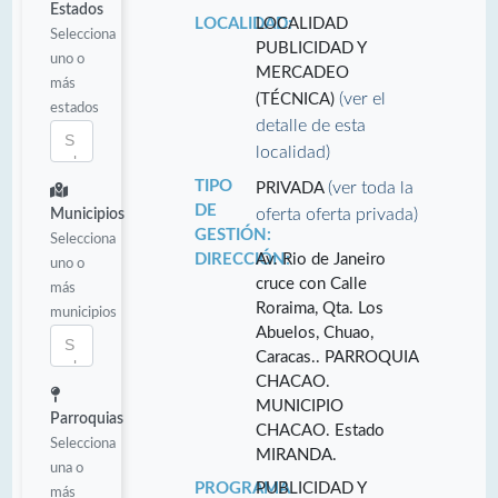
Estados
LOCALIDAD:
LOCALIDAD
Selecciona
PUBLICIDAD Y
uno o
MERCADEO
más
(ver el
(TÉCNICA)
estados
detalle de esta
localidad)
TIPO
(ver toda la
PRIVADA
DE
oferta oferta privada)
Municipios
GESTIÓN:
Selecciona
DIRECCIÓN:
Av. Rio de Janeiro
uno o
cruce con Calle
más
Roraima, Qta. Los
municipios
Abuelos, Chuao,
Caracas.. PARROQUIA
CHACAO.
MUNICIPIO
Parroquias
CHACAO. Estado
Selecciona
MIRANDA.
una o
PROGRAMA
PUBLICIDAD Y
más