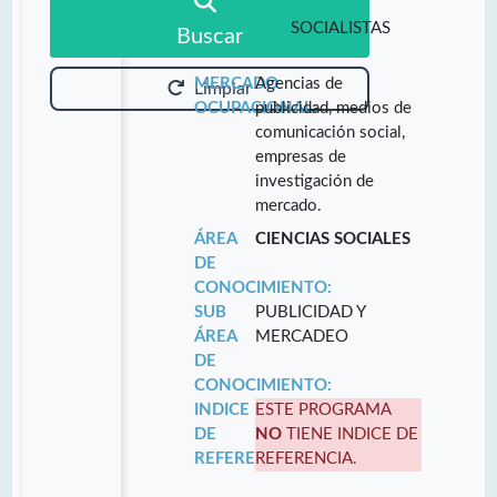
SOCIALISTAS
Buscar
MERCADO
Agencias de
Limpiar
OCUPACIONAL:
publicidad, medios de
comunicación social,
empresas de
investigación de
mercado.
ÁREA
CIENCIAS SOCIALES
DE
CONOCIMIENTO:
SUB
PUBLICIDAD Y
ÁREA
MERCADEO
DE
CONOCIMIENTO:
INDICE
ESTE PROGRAMA
DE
NO
TIENE INDICE DE
REFERENCIA:
REFERENCIA.