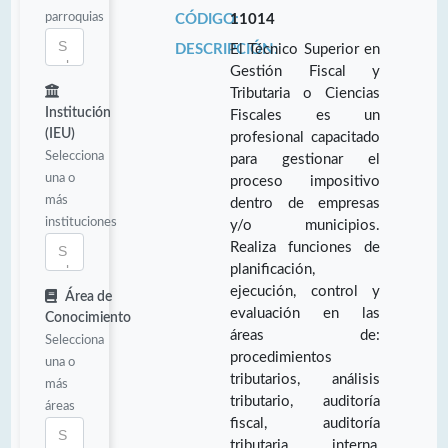
parroquias
CÓDIGO:
11014
DESCRIPCIÓN:
El Técnico Superior en
Gestión Fiscal y
Tributaria o Ciencias
Institución
Fiscales es un
(IEU)
profesional capacitado
Selecciona
para gestionar el
una o
proceso impositivo
más
dentro de empresas
instituciones
y/o municipios.
Realiza funciones de
planificación,
ejecución, control y
Área de
evaluación en las
Conocimiento
áreas de:
Selecciona
procedimientos
una o
tributarios, análisis
más
tributario, auditoría
áreas
fiscal, auditoría
tributaria interna,