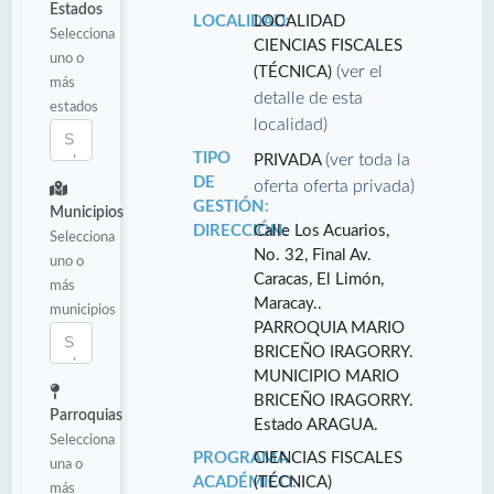
Estados
LOCALIDAD:
LOCALIDAD
Selecciona
CIENCIAS FISCALES
uno o
(ver el
(TÉCNICA)
más
detalle de esta
estados
localidad)
TIPO
(ver toda la
PRIVADA
DE
oferta oferta privada)
GESTIÓN:
Municipios
DIRECCIÓN:
Calle Los Acuarios,
Selecciona
No. 32, Final Av.
uno o
Caracas, El Limón,
más
Maracay..
municipios
PARROQUIA MARIO
BRICEÑO IRAGORRY.
MUNICIPIO MARIO
BRICEÑO IRAGORRY.
Parroquias
Estado ARAGUA.
Selecciona
PROGRAMA
CIENCIAS FISCALES
una o
ACADÉMICO:
(TÉCNICA)
más