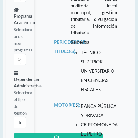
auditoría fiscal
municipal, gestión
Programa
tributaria, divulgación
Académico
de información
Selecciona
tributaria.
uno o
PERIODICIDAD:
Semestral.
más
programas
TITULO(S):
TÉCNICO
SUPERIOR
UNIVERSITARIO
Dependencia
EN CIENCIAS
Administrativa
FISCALES
Selecciona
el tipo
MOTOR(ES):
BANCA PÚBLICA
de
gestión
Y PRIVADA
CRIPTOMONEDA
EL PETRO