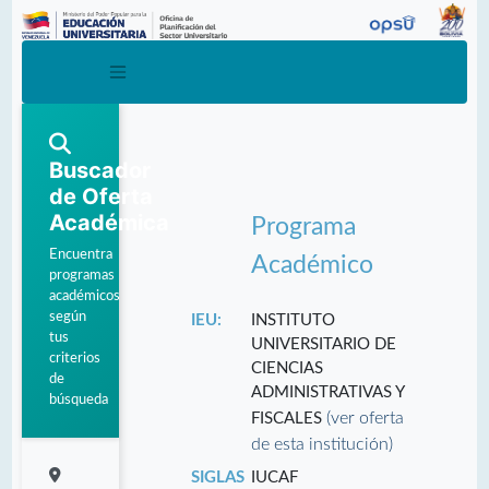
Buscador
de Oferta
Académica
Programa
Encuentra
Académico
programas
académicos
según
IEU:
INSTITUTO
tus
UNIVERSITARIO DE
criterios
CIENCIAS
de
ADMINISTRATIVAS Y
búsqueda
(ver oferta
FISCALES
de esta institución)
SIGLAS
IUCAF