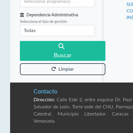
SU
CO
Dependencia Administrativa
IN
Selecciona el tipo de gestión
Buscar
Limpiar
Contacto
Dirección:
Calle Este 2, entre esquina Dr. Paúl
Salvador de León, Torre sede del CNU, Parroqu
Catedral, Municipio Libertador. Caracas
Venezuela.