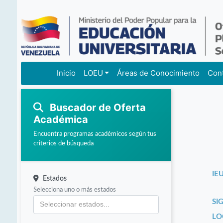
Inicio
LOEU
Áreas de Conocimiento
Con
Buscador de Oferta
Académica
Encuentra programas académicos según tus
criterios de búsqueda
IEU
Estados
Selecciona uno o más estados
SI
LO