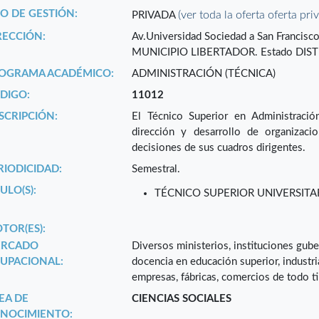
PO DE GESTIÓN:
(ver toda la oferta oferta pri
PRIVADA
RECCIÓN:
Av.Universidad Sociedad a San Franci
MUNICIPIO LIBERTADOR. Estado DIST
OGRAMA ACADÉMICO:
ADMINISTRACIÓN (TÉCNICA)
DIGO:
11012
SCRIPCIÓN:
El Técnico Superior en Administració
dirección y desarrollo de organizacio
decisiones de sus cuadros dirigentes.
RIODICIDAD:
Semestral.
ULO(S):
TÉCNICO SUPERIOR UNIVERSITA
TOR(ES):
RCADO
Diversos ministerios, instituciones gub
UPACIONAL:
docencia en educación superior, industri
empresas, fábricas, comercios de todo t
EA DE
CIENCIAS SOCIALES
NOCIMIENTO: