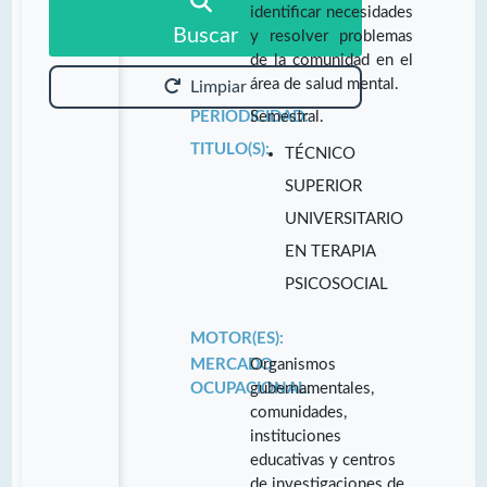
identificar necesidades
Buscar
y resolver problemas
de la comunidad en el
área de salud mental.
Limpiar
PERIODICIDAD:
Semestral.
TITULO(S):
TÉCNICO
SUPERIOR
UNIVERSITARIO
EN TERAPIA
PSICOSOCIAL
MOTOR(ES):
MERCADO
Organismos
OCUPACIONAL:
gubernamentales,
comunidades,
instituciones
educativas y centros
de investigaciones de