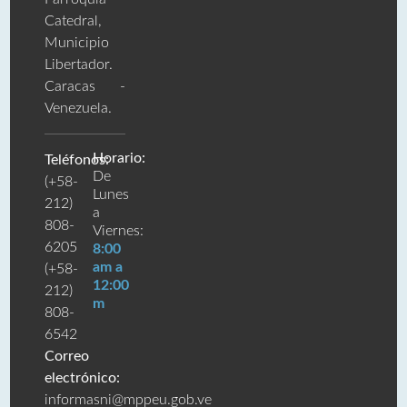
Catedral,
Municipio
Libertador.
Caracas -
Venezuela.
Horario:
Teléfonos:
De
(+58-
Lunes
212)
a
808-
Viernes:
6205
8:00
am a
(+58-
12:00
212)
m
808-
6542
Correo
electrónico:
informasni@mppeu.gob.ve