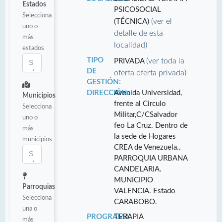
Estados
PSICOSOCIAL
Selecciona
(ver el
(TÉCNICA)
uno o
detalle de esta
más
localidad)
estados
TIPO
(ver toda la
PRIVADA
DE
oferta oferta privada)
GESTIÓN:
DIRECCIÓN:
Avenida Universidad,
Municipios
frente al Circulo
Selecciona
Militar,C/CSalvador
uno o
feo La Cruz. Dentro de
más
la sede de Hogares
municipios
CREA de Venezuela..
PARROQUIA URBANA
CANDELARIA.
MUNICIPIO
Parroquias
VALENCIA. Estado
Selecciona
CARABOBO.
una o
PROGRAMA
TERAPIA
más