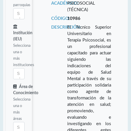
ACADÉMICO:
PSICOSOCIAL
parroquias
(TÉCNICA)
CÓDIGO:
10986
DESCRIPCIÓN:
El Técnico Superior
Institución
Universitario en
(IEU)
Terapia Psicosocial, es
Selecciona
un profesional
una o
capacitado para actuar
más
siguiendo las
instituciones
indicaciones del
equipo de Salud
Mental a través de su
participación solidaria
Área de
como agente de
Conocimiento
transformación de la
Selecciona
atención en salud;
una o
promoviendo,
más
evaluando e
áreas
investigando en los
diferentes entes