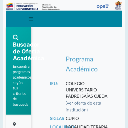
Buscador
de Oferta
Académica
Programa
Encuentra
Académico
programas
académicos
según
IEU:
COLEGIO
tus
UNIVERSITARIO
criterios
PADRE ISAÍAS OJEDA
de
(ver oferta de esta
búsqueda
institución)
SIGLAS
CUPIO
LOCALIDAD:
LOCALIDAD TERAPIA