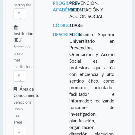
PROGRAMA
PREVENCIÓN,
parroquias
ACADÉMICO:
ORIENTACIÓN Y
ACCIÓN SOCIAL
CÓDIGO:
10985
Institución
DESCRIPCIÓN:
El Técnico Superior
(IEU)
Universitario en
Selecciona
Prevención,
una o
Orientación y Acción
más
Social es un
instituciones
profesional que actúa
con eficiencia y alto
sentido ético, como
promotor, orientador,
Área de
facilitador e
Conocimiento
informador; realizando
Selecciona
funciones de
una o
investigación,
más
planificación,
áreas
organización,
dirección, ejecución,