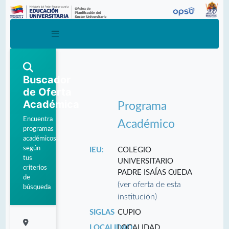
Buscador
de Oferta
Académica
Programa
Encuentra
Académico
programas
académicos
según
IEU:
COLEGIO
tus
UNIVERSITARIO
criterios
PADRE ISAÍAS OJEDA
de
(ver oferta de esta
búsqueda
institución)
SIGLAS
CUPIO
LOCALIDAD:
LOCALIDAD