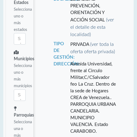
Estados
PREVENCIÓN,
Selecciona
ORIENTACIÓN Y
uno o
(ver
ACCIÓN SOCIAL
más
el detalle de esta
estados
localidad)
TIPO
(ver toda la
PRIVADA
DE
oferta oferta privada)
GESTIÓN:
Municipios
DIRECCIÓN:
Avenida Universidad,
Selecciona
frente al Circulo
uno o
Militar,C/CSalvador
más
feo La Cruz. Dentro de
municipios
la sede de Hogares
CREA de Venezuela..
PARROQUIA URBANA
CANDELARIA.
Parroquias
MUNICIPIO
Selecciona
VALENCIA. Estado
una o
CARABOBO.
más