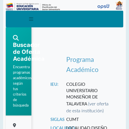
Buscador
de Oferta
Académica
Programa
Encuentra
Académico
programas
académicos
según
IEU:
COLEGIO
tus
UNIVERSITARIO
criterios
MONSEÑOR DE
de
(ver oferta
TALAVERA
búsqueda
de esta institución)
SIGLAS
CUMT
LOCALIDAD:
LOCALIDAD DISEÑO