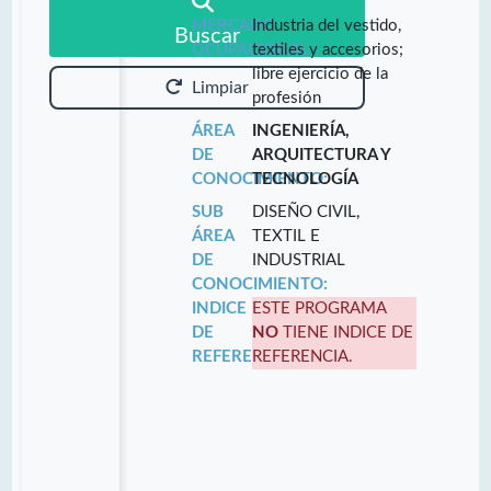
MERCADO
Industria del vestido,
Buscar
OCUPACIONAL:
textiles y accesorios;
libre ejercicio de la
Limpiar
profesión
ÁREA
INGENIERÍA,
DE
ARQUITECTURA Y
CONOCIMIENTO:
TECNOLOGÍA
SUB
DISEÑO CIVIL,
ÁREA
TEXTIL E
DE
INDUSTRIAL
CONOCIMIENTO:
INDICE
ESTE PROGRAMA
DE
NO
TIENE INDICE DE
REFERENCIA:
REFERENCIA.