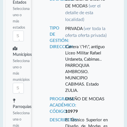
Estados
(ver el
DE MODAS
Selecciona
detalle de esta
uno o
localidad)
más
estados
TIPO
(ver toda la
PRIVADA
DE
oferta oferta privada)
GESTIÓN:
DIRECCIÓN:
Carrera \"H\", antiguo
Liceo Militar Rafael
Municipios
Urdaneta, Cabimas..
Selecciona
PARROQUIA
uno o
AMBROSIO.
más
MUNICIPIO
municipios
CABIMAS. Estado
ZULIA.
PROGRAMA
DISEÑO DE MODAS
ACADÉMICO:
Parroquias
CÓDIGO:
10979
Selecciona
una o
DESCRIPCIÓN:
El Técnico Superior en
más
Diseño de Modas es