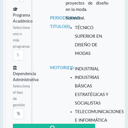
proyectos de diseño
en la moda.
Programa
PERIODICIDAD:
Semestral.
Académico
TITULO(S):
Selecciona
TÉCNICO
uno o
SUPERIOR EN
más
DISEÑO DE
programas
MODAS
MOTOR(ES):
INDUSTRIAL
Dependencia
INDUSTRIAS
Administrativa
BÁSICAS
Selecciona
el tipo
ESTRATÉGICAS Y
de
SOCIALISTAS
gestión
TELECOMUNICACIONES
E INFORMÁTICA