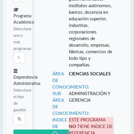
institutos autónomos,
bancos, docencia en
Programa
educación superior,
Académico
industrias,
Selecciona
corporaciones
uno o
regionales de
más
desarrollo, empresas,
programas
fábricas, comercios de
todo tipo y
compañías.
ÁREA
CIENCIAS SOCIALES
Dependencia
DE
Administrativa
CONOCIMIENTO:
Selecciona
SUB
ADMINISTRACIÓN Y
el tipo
ÁREA
GERENCIA
de
DE
gestión
CONOCIMIENTO:
INDICE
ESTE PROGRAMA
DE
NO
TIENE INDICE DE
REFERENCIA:
REFERENCIA.