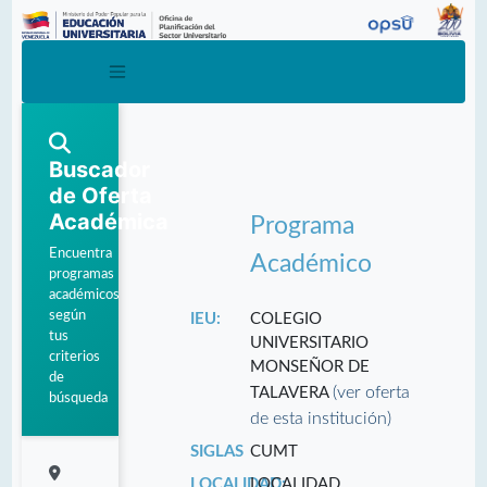
Buscador
de Oferta
Académica
Programa
Encuentra
Académico
programas
académicos
según
IEU:
COLEGIO
tus
UNIVERSITARIO
criterios
MONSEÑOR DE
de
(ver oferta
TALAVERA
búsqueda
de esta institución)
SIGLAS
CUMT
LOCALIDAD:
LOCALIDAD