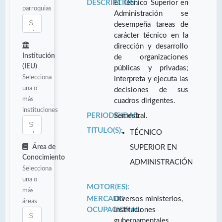
DESCRIPCIÓN:
El Técnico Superior en
parroquias
Administración se
desempeña tareas de
carácter técnico en la
dirección y desarrollo
Institución
de organizaciones
(IEU)
públicas y privadas;
Selecciona
interpreta y ejecuta las
una o
decisiones de sus
más
cuadros dirigentes.
instituciones
PERIODICIDAD:
Semestral.
TITULO(S):
TÉCNICO
Área de
SUPERIOR EN
Conocimiento
ADMINISTRACIÓN
Selecciona
una o
MOTOR(ES):
más
MERCADO
Diversos ministerios,
áreas
OCUPACIONAL:
instituciones
gubernamentales,