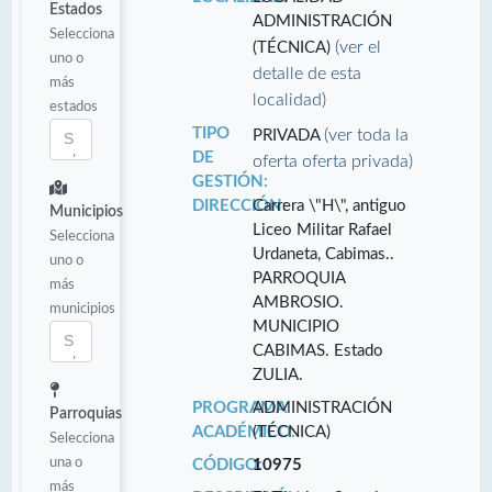
Estados
ADMINISTRACIÓN
Selecciona
(ver el
(TÉCNICA)
uno o
detalle de esta
más
localidad)
estados
TIPO
(ver toda la
PRIVADA
DE
oferta oferta privada)
GESTIÓN:
DIRECCIÓN:
Carrera \"H\", antiguo
Municipios
Liceo Militar Rafael
Selecciona
Urdaneta, Cabimas..
uno o
PARROQUIA
más
AMBROSIO.
municipios
MUNICIPIO
CABIMAS. Estado
ZULIA.
PROGRAMA
ADMINISTRACIÓN
Parroquias
ACADÉMICO:
(TÉCNICA)
Selecciona
una o
CÓDIGO:
10975
más