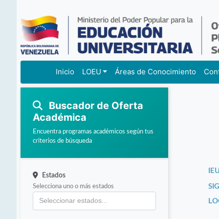
Inicio
LOEU
Áreas de Conocimiento
Con
Buscador de Oferta
Académica
Encuentra programas académicos según tus
criterios de búsqueda
IEU
Estados
Selecciona uno o más estados
SI
LO