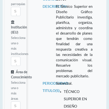
parroquias
DESCRIPCIÓN:
El Técnico Superior en
Diseño Gráfico
Publicitario investiga,
planifica, organiza,
Institución
administra y coordina
(IEU)
el desarrollo de planes
Selecciona
que tendrán como
una o
finalidad dar una
más
respuesta creativa a
instituciones
las necesidades de la
comunicación visual.
Resuelve los
problemas del
Área de
mercado publicitario.
Conocimiento
Selecciona
PERIODICIDAD:
Semestral.
una o
TITULO(S):
TÉCNICO
más
áreas
SUPERIOR EN
DISEÑO