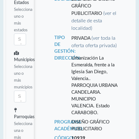
Estados
GRÁFICO
Selecciona
(ver el
PUBLICITARIO
uno o
detalle de esta
más
localidad)
estados
TIPO
(ver toda la
PRIVADA
DE
oferta oferta privada)
GESTIÓN:
DIRECCIÓN:
Urbanización La
Municipios
Esmeralda, frente a la
Selecciona
Iglesia San Diego,
uno o
Valencia..
más
PARROQUIA URBANA
municipios
CANDELARIA.
MUNICIPIO
VALENCIA. Estado
CARABOBO.
Parroquias
PROGRAMA
DISEÑO GRÁFICO
Selecciona
ACADÉMICO:
PUBLICITARIO
una o
más
CÓDIGO:
10939