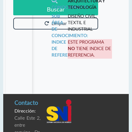
DE
ARQUITECTURA Y
CONOCIMIENTO:
TECNOLOGÍA
Buscar
SUB
DISEÑO CIVIL,
ÁREA
TEXTIL E
Limpiar
DE
INDUSTRIAL
CONOCIMIENTO:
INDICE
ESTE PROGRAMA
DE
NO
TIENE INDICE DE
REFERENCIA:
REFERENCIA.
Contacto
Dirección:
Calle Este 2,
entre