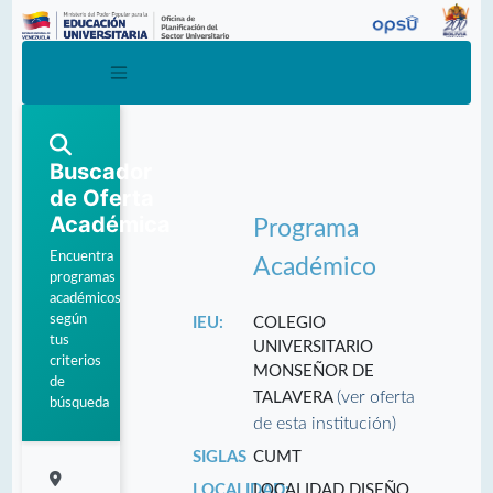
Buscador
de Oferta
Académica
Programa
Encuentra
Académico
programas
académicos
según
IEU:
COLEGIO
tus
UNIVERSITARIO
criterios
MONSEÑOR DE
de
(ver oferta
TALAVERA
búsqueda
de esta institución)
SIGLAS
CUMT
LOCALIDAD:
LOCALIDAD DISEÑO