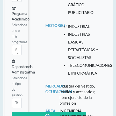
GRÁFICO
PUBLICITARIO
Programa
Académico
Selecciona
MOTOR(ES):
INDUSTRIAL
uno o
INDUSTRIAS
más
programas
BÁSICAS
ESTRATÉGICAS Y
SOCIALISTAS
TELECOMUNICACIONES
Dependencia
Administrativa
E INFORMÁTICA
Selecciona
el tipo
MERCADO
Industria del vestido,
de
OCUPACIONAL:
textiles y accesorios;
gestión
libre ejercicio de la
profesión
ÁREA
INGENIERÍA,