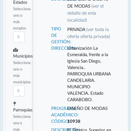
Estados
(ver el
DE MODAS
Selecciona
detalle de esta
uno o
localidad)
más
estados
TIPO
(ver toda la
PRIVADA
DE
oferta oferta privada)
GESTIÓN:
DIRECCIÓN:
Urbanización La
Esmeralda, frente a la
Municipios
Iglesia San Diego,
Selecciona
Valencia..
uno o
PARROQUIA URBANA
más
CANDELARIA.
municipios
MUNICIPIO
VALENCIA. Estado
CARABOBO.
PROGRAMA
DISEÑO DE MODAS
Parroquias
ACADÉMICO:
Selecciona
CÓDIGO:
10938
una o
más
DESCRIPCIÓN:
El Técnico Superior en