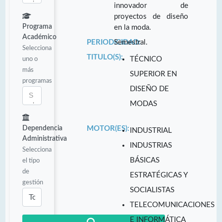
innovador de
proyectos de diseño
Programa
en la moda.
Académico
PERIODICIDAD:
Semestral.
Selecciona
TITULO(S):
uno o
TÉCNICO
más
SUPERIOR EN
programas
DISEÑO DE
MODAS
Dependencia
MOTOR(ES):
INDUSTRIAL
Administrativa
INDUSTRIAS
Selecciona
BÁSICAS
el tipo
de
ESTRATÉGICAS Y
gestión
SOCIALISTAS
TELECOMUNICACIONES
E INFORMÁTICA