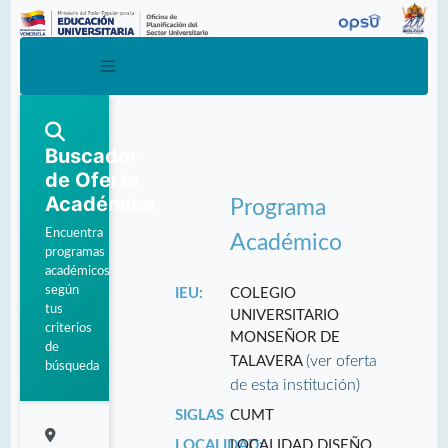
Buscador
de Oferta
Académica
Programa
Encuentra
Académico
programas
académicos
según
IEU:
COLEGIO
tus
UNIVERSITARIO
criterios
MONSEÑOR DE
de
(ver oferta
TALAVERA
búsqueda
de esta institución)
SIGLAS
CUMT
LOCALIDAD:
LOCALIDAD DISEÑO