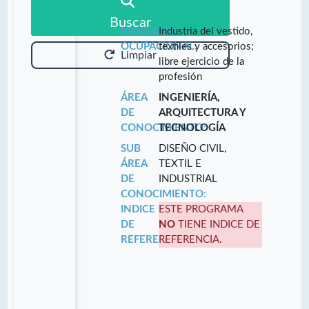
Buscar
MERCADO
Industria del vestido,
OCUPACIONAL:
textiles y accesorios;
Limpiar
libre ejercicio de la
profesión
ÁREA
INGENIERÍA,
DE
ARQUITECTURA Y
CONOCIMIENTO:
TECNOLOGÍA
SUB
DISEÑO CIVIL,
ÁREA
TEXTIL E
DE
INDUSTRIAL
CONOCIMIENTO:
INDICE
ESTE PROGRAMA
DE
NO
TIENE INDICE DE
REFERENCIA:
REFERENCIA.