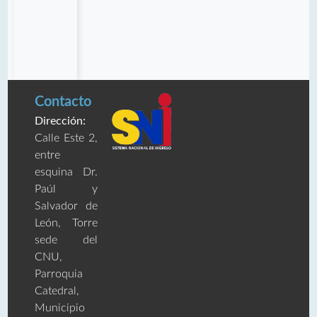
Contacto
Dirección:
Calle Este 2,
entre
esquina Dr.
Paúl y
Salvador de
León, Torre
sede del
CNU,
Parroquia
Catedral,
Municipio