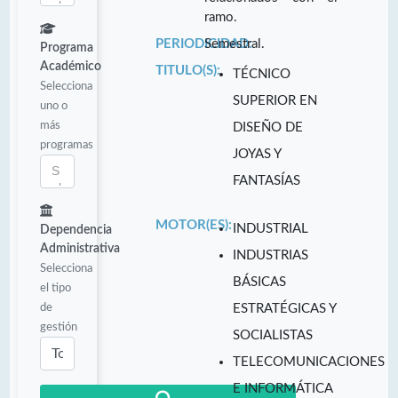
ramo.
PERIODICIDAD:
Semestral.
Programa
Académico
TITULO(S):
TÉCNICO
Selecciona
SUPERIOR EN
uno o
más
DISEÑO DE
programas
JOYAS Y
FANTASÍAS
MOTOR(ES):
INDUSTRIAL
Dependencia
Administrativa
INDUSTRIAS
Selecciona
BÁSICAS
el tipo
de
ESTRATÉGICAS Y
gestión
SOCIALISTAS
TELECOMUNICACIONES
E INFORMÁTICA