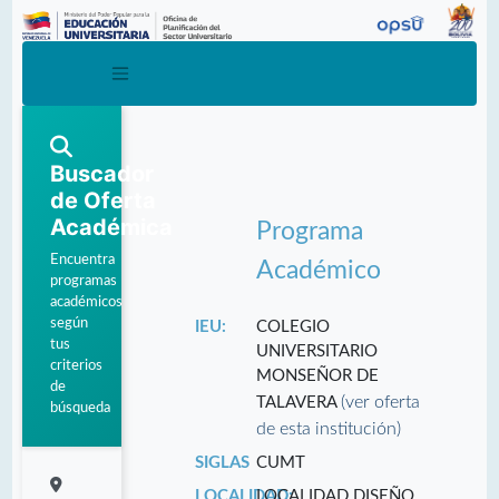
Buscador
de Oferta
Académica
Programa
Encuentra
Académico
programas
académicos
según
IEU:
COLEGIO
tus
UNIVERSITARIO
criterios
MONSEÑOR DE
de
(ver oferta
TALAVERA
búsqueda
de esta institución)
SIGLAS
CUMT
LOCALIDAD:
LOCALIDAD DISEÑO