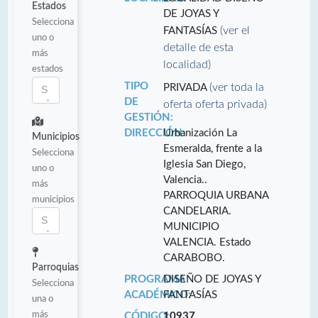
Estados
DE JOYAS Y
Selecciona
(ver el
FANTASÍAS
uno o
detalle de esta
más
localidad)
estados
TIPO
(ver toda la
PRIVADA
DE
oferta oferta privada)
GESTIÓN:
DIRECCIÓN:
Urbanización La
Municipios
Esmeralda, frente a la
Selecciona
Iglesia San Diego,
uno o
Valencia..
más
PARROQUIA URBANA
municipios
CANDELARIA.
MUNICIPIO
VALENCIA. Estado
CARABOBO.
Parroquias
PROGRAMA
DISEÑO DE JOYAS Y
Selecciona
ACADÉMICO:
FANTASÍAS
una o
más
CÓDIGO:
10937