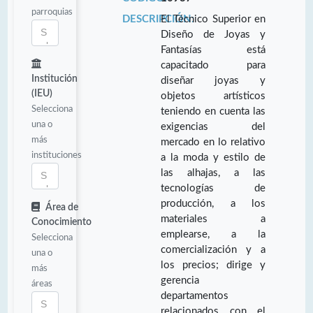
parroquias
DESCRIPCIÓN:
El Técnico Superior en
Diseño de Joyas y
Fantasías está
capacitado para
Institución
diseñar joyas y
(IEU)
objetos artísticos
Selecciona
teniendo en cuenta las
una o
exigencias del
más
mercado en lo relativo
instituciones
a la moda y estilo de
las alhajas, a las
tecnologías de
producción, a los
Área de
materiales a
Conocimiento
emplearse, a la
Selecciona
comercialización y a
una o
los precios; dirige y
más
gerencia
áreas
departamentos
relacionados con el