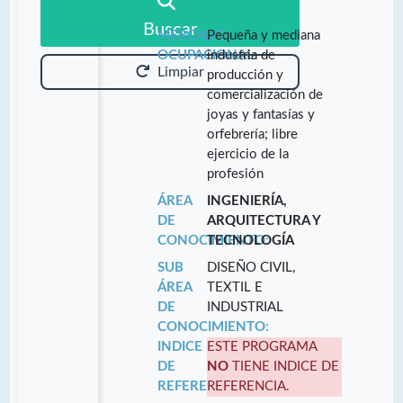
Buscar
MERCADO
Pequeña y mediana
OCUPACIONAL:
industria de
Limpiar
producción y
comercialización de
joyas y fantasías y
orfebrería; libre
ejercicio de la
profesión
ÁREA
INGENIERÍA,
DE
ARQUITECTURA Y
CONOCIMIENTO:
TECNOLOGÍA
SUB
DISEÑO CIVIL,
ÁREA
TEXTIL E
DE
INDUSTRIAL
CONOCIMIENTO:
INDICE
ESTE PROGRAMA
DE
NO
TIENE INDICE DE
REFERENCIA:
REFERENCIA.