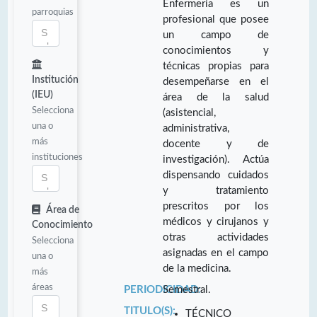
Enfermería es un
parroquias
profesional que posee
un campo de
conocimientos y
técnicas propias para
Institución
desempeñarse en el
(IEU)
área de la salud
Selecciona
(asistencial,
una o
administrativa,
más
docente y de
instituciones
investigación). Actúa
dispensando cuidados
y tratamiento
prescritos por los
Área de
médicos y cirujanos y
Conocimiento
otras actividades
Selecciona
asignadas en el campo
una o
de la medicina.
más
áreas
PERIODICIDAD:
Semestral.
TITULO(S):
TÉCNICO