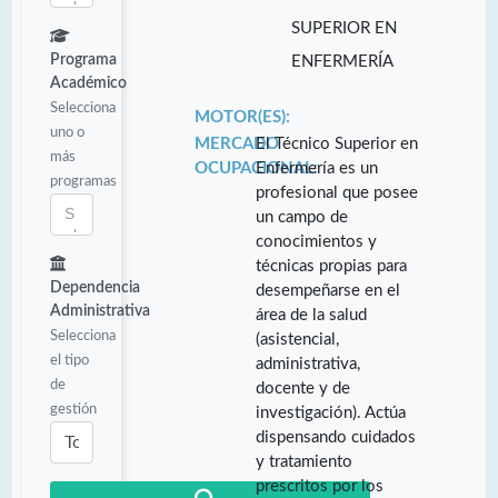
SUPERIOR EN
Programa
ENFERMERÍA
Académico
Selecciona
MOTOR(ES):
uno o
MERCADO
El Técnico Superior en
más
OCUPACIONAL:
Enfermería es un
programas
profesional que posee
un campo de
conocimientos y
técnicas propias para
Dependencia
desempeñarse en el
Administrativa
área de la salud
Selecciona
(asistencial,
el tipo
administrativa,
de
docente y de
gestión
investigación). Actúa
dispensando cuidados
y tratamiento
prescritos por los