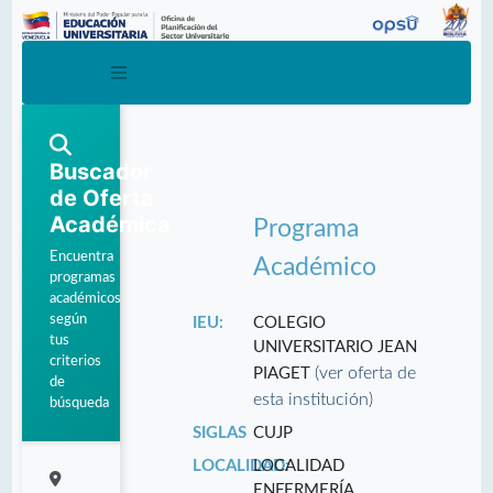
Buscador
de Oferta
Académica
Programa
Encuentra
Académico
programas
académicos
según
IEU:
COLEGIO
tus
UNIVERSITARIO JEAN
criterios
(ver oferta de
PIAGET
de
esta institución)
búsqueda
SIGLAS
CUJP
LOCALIDAD:
LOCALIDAD
ENFERMERÍA