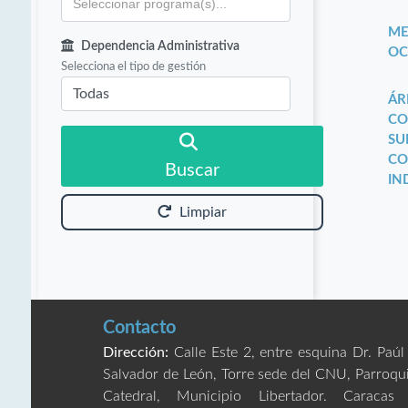
ME
Dependencia Administrativa
OC
Selecciona el tipo de gestión
ÁR
CO
SU
CO
Buscar
IN
Limpiar
Contacto
Dirección:
Calle Este 2, entre esquina Dr. Paúl
Salvador de León, Torre sede del CNU, Parroqu
Catedral, Municipio Libertador. Caracas