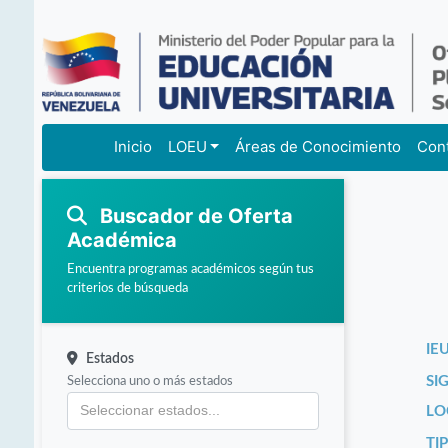
Inicio
LOEU
Áreas de Conocimiento
Con
Buscador de Oferta
Académica
Encuentra programas académicos según tus
criterios de búsqueda
IEU
Estados
Selecciona uno o más estados
SI
LO
TI