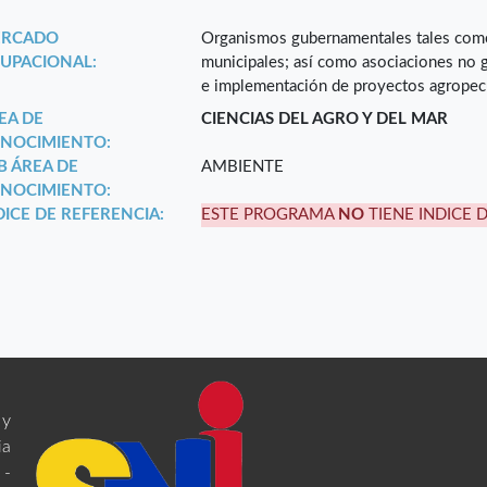
RCADO
Organismos gubernamentales tales como:
UPACIONAL:
municipales; así como asociaciones no 
e implementación de proyectos agropecua
EA DE
CIENCIAS DEL AGRO Y DEL MAR
NOCIMIENTO:
B ÁREA DE
AMBIENTE
NOCIMIENTO:
DICE DE REFERENCIA:
ESTE PROGRAMA
NO
TIENE INDICE 
 y
ia
 -